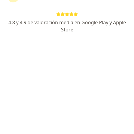
Especialista de confianza
Calle Luis Pérez Verdía 572, Guadalajara
•
Mapa
4.8 y 4.9 de valoración media en Google Play y Apple
Fisio Live
Store
Acepta Metropolitana
Consulta de valoración
Este especialista no ofrece reserva de cita en línea en esta dirección.
Solicita una cita