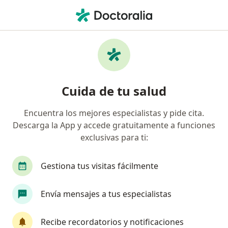
Men
Fisioterapeuta • Zapopan, Jalisco
Filtros
Seguro:
Metropolitana
Fisioterapeutas recomendados de
Cuida de tu salud
Metropolitana en Zapopan
Encuentra los mejores especialistas y pide cita.
Descarga la App y accede gratuitamente a funciones
exclusivas para ti:
Gestiona tus visitas fácilmente
Envía mensajes a tus especialistas
Lic. Diego Jordán
·
Ver más
Fisioterapeuta
Recibe recordatorios y notificaciones
335 opiniones