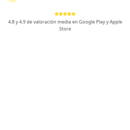
Especialista de confianza
Calle Luis Pérez Verdía 572, Guadalajara
•
Mapa
4.8 y 4.9 de valoración media en Google Play y Apple
Fisio Live
Store
Acepta MetLife México
Consulta de valoración
Este especialista no ofrece reserva de cita en línea en esta dirección.
Solicita una cita