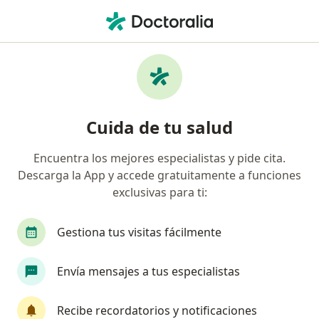
Men
Fisioterapeuta • Zapopan, Jalisco
Filtros
Seguro:
MetLife México
Fisioterapeutas recomendados de MetLife
Cuida de tu salud
México en Zapopan
Encuentra los mejores especialistas y pide cita.
Descarga la App y accede gratuitamente a funciones
exclusivas para ti:
Gestiona tus visitas fácilmente
Envía mensajes a tus especialistas
Lic. Diego Jordán
·
Ver más
Fisioterapeuta
Recibe recordatorios y notificaciones
335 opiniones