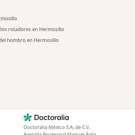
rmosillo
 los rotadores en Hermosillo
del hombro en Hermosillo
ría: Enfermedades más tratadas
Contacto
Doctoralia - Página de inicio
Doctoralia México S.A. de C.V.
Avenida Boulevard Manuel Ávila