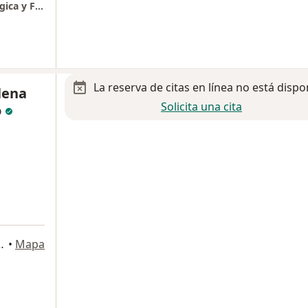
David Benitez DB360 Rehabilitación Neurológica y Fisioterapia Integral
La reserva de citas en línea no está dispo
lena
Solicita una cita
o
 int PB-03, Hermosillo
•
Mapa