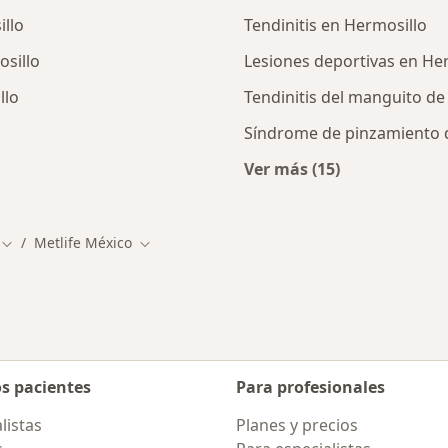
llo
Tendinitis en Hermosillo
sillo
Lesiones deportivas en He
llo
Tendinitis del manguito de
Síndrome de pinzamiento 
Ver más (15)
ialistas de MetLife México
Más en esta catego
Metlife México
dad
Cambiar de ciudad
Cambiar de ciudad
os pacientes
Para profesionales
listas
Planes y precios