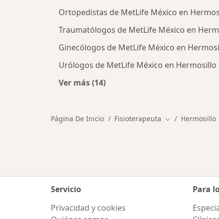
Ortopedistas de MetLife México en Hermosi
Traumatólogos de MetLife México en Hermo
Ginecólogos de MetLife México en Hermosi
Urólogos de MetLife México en Hermosillo
Ver más (14)
Más en esta categoría: Otros espec
Página De Inicio
Fisioterapeuta
Hermosillo
Cambiar de ciu
Servicio
Para l
Privacidad y cookies
Especia