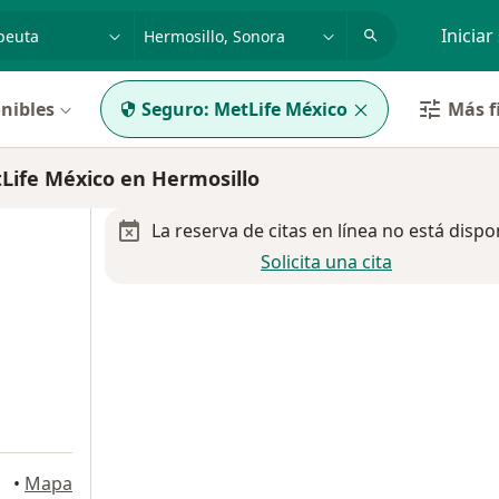
dad, enfermedad o nombre
p. ej. Guadalajara
Iniciar
nibles
Seguro:
MetLife México
Más f
Life México en Hermosillo
La reserva de citas en línea no está dispo
Solicita una cita
•
Mapa