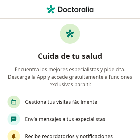
Men
Fisioterapeuta • Hermosillo, Sonora
Filtros
Seguro:
Seguros Banorte
Fisioterapeutas recomendados de Seguros
Cuida de tu salud
Banorte en Hermosillo
Encuentra los mejores especialistas y pide cita.
Descarga la App y accede gratuitamente a funciones
exclusivas para ti:
Gestiona tus visitas fácilmente
Envía mensajes a tus especialistas
Lic. Michelle Dávila Rodríguez
·
Ver más
Fisioterapeuta
Recibe recordatorios y notificaciones
53 opiniones