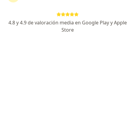
Dirección 1
Dirección 2
4.8 y 4.9 de valoración media en Google Play y Apple
Calle Francisco Monteverde 200, Hermosillo
•
Mapa
Store
David Benitez DB360 Rehabilitación Neurológica y Fisioterapia Integral
Acepta GNP Seguros
Visita Fisioterapia
Este especialista no ofrece reserva de cita en línea en esta dirección.
Solicita una cita