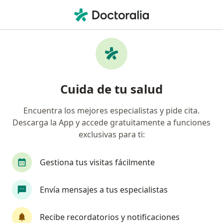
Men
Fisioterapeuta • Hermosillo, Sonora
Filtros
Seguro:
GNP Seguros
Fisioterapeutas recomendados de GNP
Cuida de tu salud
Seguros en Hermosillo
Encuentra los mejores especialistas y pide cita.
Descarga la App y accede gratuitamente a funciones
exclusivas para ti:
Gestiona tus visitas fácilmente
Envía mensajes a tus especialistas
Lic. David Benitez Varela
·
Ver más
Fisioterapeuta
Recibe recordatorios y notificaciones
39 opiniones