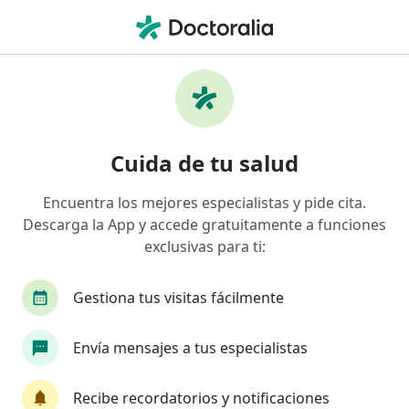
Men
Pediatra • Zapopan, Jalisco
Filtros
Seguro:
MetLife México
Pediatras recomendados de MetLife México
Cuida de tu salud
en Zapopan
Encuentra los mejores especialistas y pide cita.
Descarga la App y accede gratuitamente a funciones
exclusivas para ti:
Gestiona tus visitas fácilmente
Envía mensajes a tus especialistas
Destacado
Dr. Manuel Alberto Valencia Rodriguez
Recibe recordatorios y notificaciones
·
Ver más
Pediatra