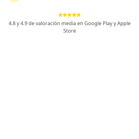
145 opiniones
Crecimiento y desarrollo, Patologías Pediátricas
4.8 y 4.9 de valoración media en Google Play y Apple
Egresado de Centro Medico Nacional La Raza
Store
Atención y seguimiento de calidad y personalizada.
Av. Niño Obrero 1666, Zapopan
•
Mapa
Hospital Santa María Chapalita (Consulta y urgencias)
Acepta MetLife México
Primera visita Pediatría
Este especialista no ofrece reserva de cita en línea en esta dirección.
Solicita una cita