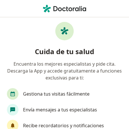
Men
Cólico Infantil • Zapopan, Jalisco
Filtros
• 1
Seguro
Mapa
Especialistas en Cólico infantil en Zapopan
Cuida de tu salud
Encuentra los mejores especialistas y pide cita.
¿Qué especialidad estás buscando?
Descarga la App y accede gratuitamente a funciones
Pediatra
Médico general
Neonatólogo
exclusivas para ti:
Gestiona tus visitas fácilmente
Envía mensajes a tus especialistas
Recibe recordatorios y notificaciones