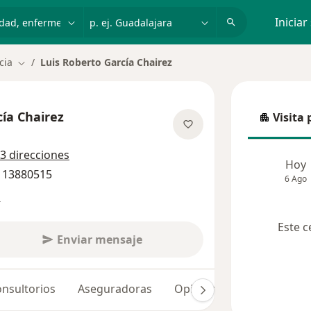
dad, enfermedad o nombre
p. ej. Guadalajara
Iniciar
cia
Luis Roberto García Chairez
Cambiar de ciudad
cía Chairez
Visita 
Visita p
las especializaciones
3 direcciones
Hoy
9 13880515
6 Ago
s
Este c
Enviar mensaje
nsultorios
Aseguradoras
Opiniones (135)
Dudas