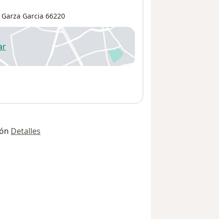
 Garza Garcia
66220
ar
 abre en una nueva pestaña
ión
Detalles