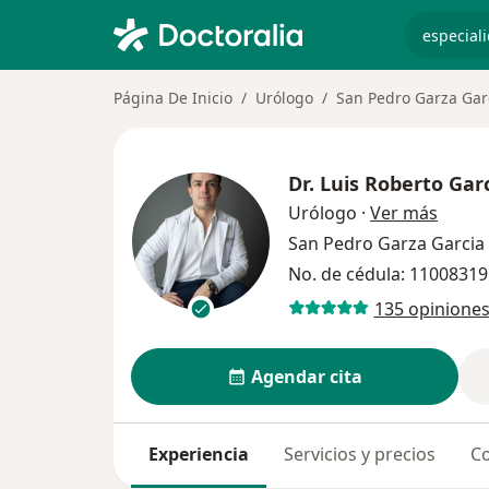
especiali
Página De Inicio
Urólogo
San Pedro Garza Gar
Dr.
Luis Roberto Gar
sobre 
Urólogo
·
Ver más
San Pedro Garza Garcia
No. de cédula: 1100831
135 opinione
Agendar cita
Experiencia
Servicios y precios
Co