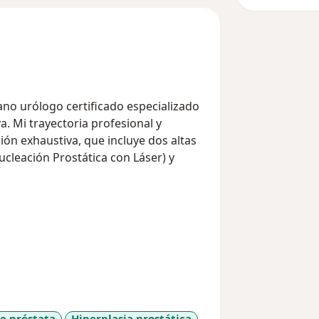
jano urólogo certificado especializado
. Mi trayectoria profesional y
ón exhaustiva, que incluye dos altas
cleación Prostática con Láser) y
urológica, combinando una profunda
cnicas innovadoras para asegurar
vida.
e próstata
Hiperplasia prostática