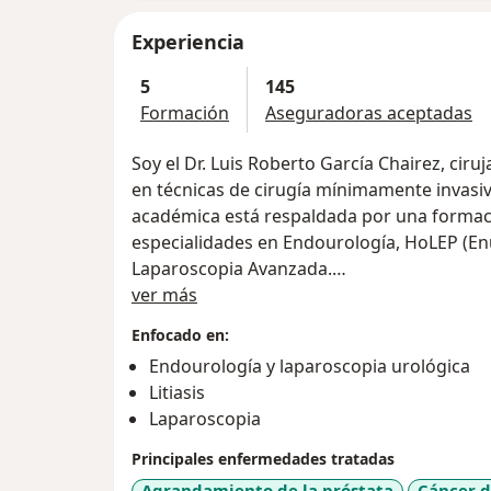
Experiencia
5
145
Formación
Aseguradoras aceptadas
Soy el Dr. Luis Roberto García Chairez, ciru
en técnicas de cirugía mínimamente invasiva
académica está respaldada por una formaci
especialidades en Endourología, HoLEP (Enu
Laparoscopia Avanzada.
Sobre mí
ver más
Mi misión es ofrecerte la mejor atención 
Enfocado en:
experiencia, conocimientos avanzados y té
Endourología y laparoscopia urológica
resultados óptimos y mejorar tu calidad de 
Litiasis
Laparoscopia
Principales enfermedades tratadas
Agrandamiento de la próstata
Cáncer d