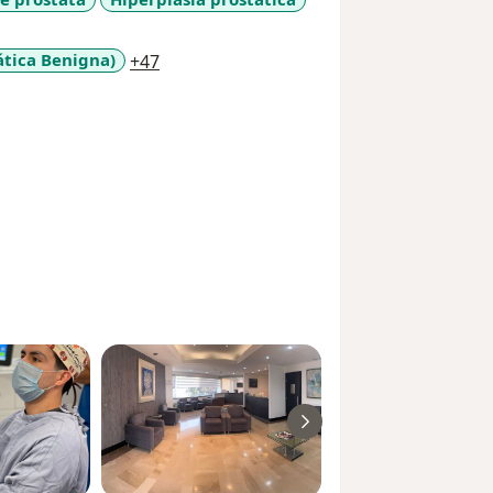
a11y_sr_more_diseases
ática Benigna)
+47