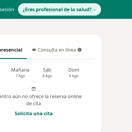
 sesión
¿Eres profesional de la salud?
presencial
Consulta en línea
resencial
Consulta en línea
Mañana
Sáb
Dom
Lun
Mar
7 Ago
8 Ago
9 Ago
10 Ago
11 Ag
entro aún no ofrece la reserva online
de cita
Solicita una cita
 solucionadas (42)