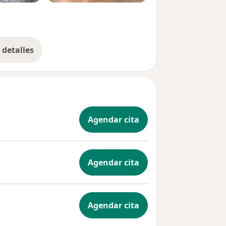
detalles
bre la experiencia
Agendar cita
Agendar cita
Agendar cita