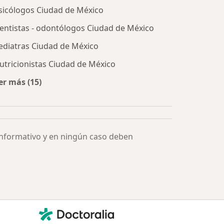
sicólogos Ciudad de México
entistas - odontólogos Ciudad de México
ediatras Ciudad de México
utricionistas Ciudad de México
er más (15)
Más en esta categoría: Especialistas más solicitados
informativo y en ningún caso deben
Contacto
Doctoralia - Página de inicio