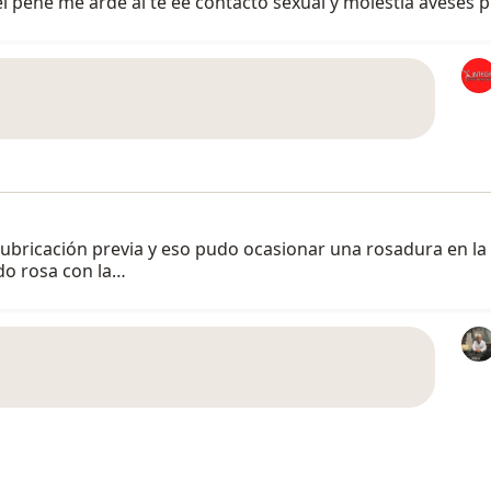
del pené me arde al te ee contacto sexual y molestia avese
lubricación previa y eso pudo ocasionar una rosadura en la 
do rosa con la…