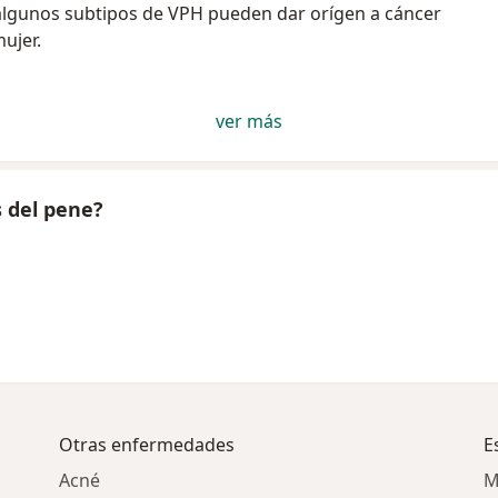
algunos subtipos de VPH pueden dar orígen a cáncer
ujer.
ver más
 del pene?
Otras enfermedades
E
Acné
M