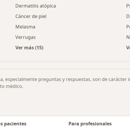
Dermatitis atópica
P
Cáncer de piel
D
Melasma
P
Verrugas
N
Ver más (15)
V
l pene por ciudad
Más en esta categoría: Otras enfermedades
ia, especialmente preguntas y respuestas, son de carácter 
to médico.
os pacientes
Para profesionales