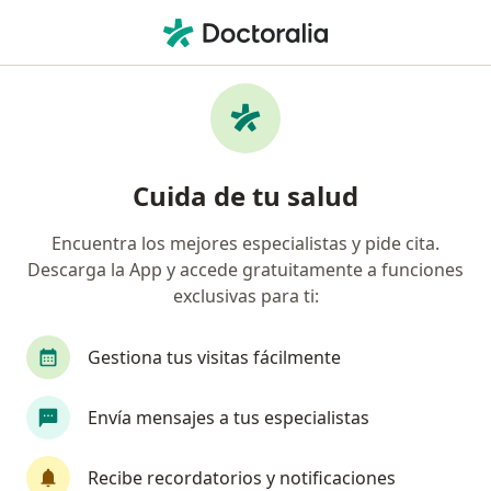
Men
Verrugas Del Pene • León, Guanajuato
Filtros
• 1
Seguro
Mapa
Especialistas en Verrugas del pene en León
Cuida de tu salud
Encuentra los mejores especialistas y pide cita.
¿Qué especialidad estás buscando?
Descarga la App y accede gratuitamente a funciones
Urólogo
Dermatólogo
Internista
Cir
exclusivas para ti:
Gestiona tus visitas fácilmente
Envía mensajes a tus especialistas
Recibe recordatorios y notificaciones