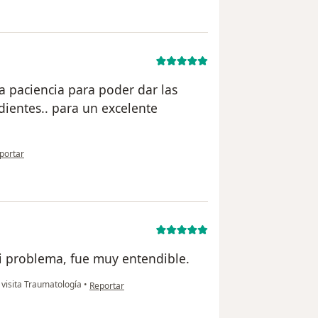
la paciencia para poder dar las
dientes.. para un excelente
 opinión del usuario ISA jaime
portar
i problema, fue muy entendible.
en opinión del usuario M.C.
visita Traumatología
•
Reportar