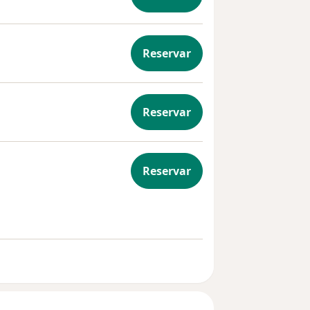
Reservar
matología
Reservar
Neurocirugía
Reservar
ares