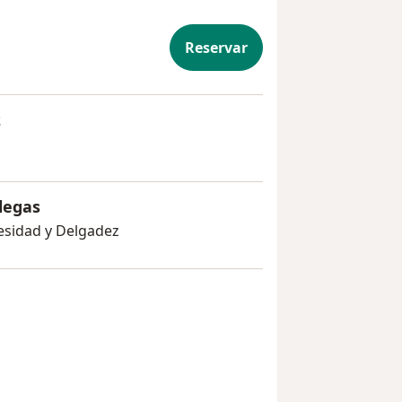
Reservar
z
legas
besidad y Delgadez