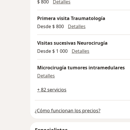
Primera visita Ortopedia
$ 800
Detalles
Primera visita Traumatología
Primera visita Trau
Desde $ 800
Detalles
Visitas sucesivas Neurocirugía
Visitas sucesivas 
Desde $ 1 000
Detalles
Microcirugía tumores intramedulares
Microcirugía tumores intramedul
Detalles
+ 82 servicios
¿Cómo funcionan los precios?