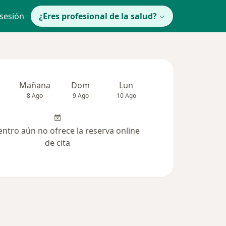
 sesión
¿Eres profesional de la salud?
Mañana
Dom
Lun
Mar
Mié
8 Ago
9 Ago
10 Ago
11 Ago
12 Ag
entro aún no ofrece la reserva online
de cita