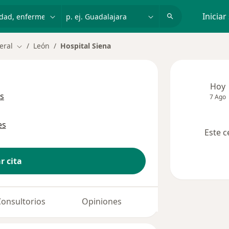
dad, enfermedad o nombre
p. ej. Guadalajara
Iniciar
eral
León
Hospital Siena
Cambiar de ciudad
Hoy
s
7 Ago
es
Este c
r cita
Consultorios
Opiniones