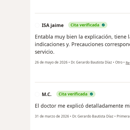
ISA jaime
Cita verificada
I
Entabla muy bien la explicación, tiene 
indicaciones y. Precauciones correspon
servicio.
en
26 de mayo de 2026
•
Dr. Gerardo Bautista Díaz
•
Otro
•
Re
M.C.
Cita verificada
M
El doctor me explicó detalladamente m
31 de marzo de 2026
•
Dr. Gerardo Bautista Díaz
•
Primera 