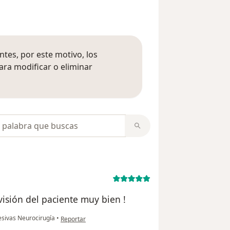
tes, por este motivo, los
ara modificar o eliminar
mación sobre opiniones
opiniones
visión del paciente muy bien !
en opinión del usuario Ibeth
esivas Neurocirugía
•
Reportar