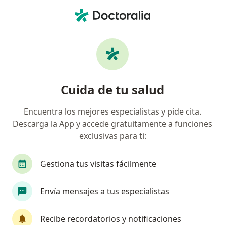
Men
Pancreatitis • León, Guanajuato
Filtros
• 1
Seguro
Mapa
Especialistas en Pancreatitis en León
Cuida de tu salud
Encuentra los mejores especialistas y pide cita.
¿Qué especialidad estás buscando?
Descarga la App y accede gratuitamente a funciones
Cirujano general
Gastroenterólogo
Endos
exclusivas para ti:
Gestiona tus visitas fácilmente
Envía mensajes a tus especialistas
Recibe recordatorios y notificaciones