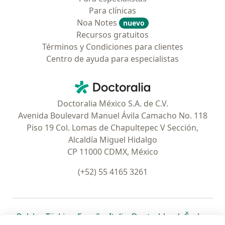
Para clínicas
Noa Notes
nuevo
Recursos gratuitos
Términos y Condiciones para clientes
Centro de ayuda para especialistas
Contacto
Doctoralia - Página de inicio
Doctoralia México S.A. de C.V.
Avenida Boulevard Manuel Ávila Camacho No. 118
Piso 19 Col. Lomas de Chapultepec V Sección,
Alcaldía Miguel Hidalgo
CP 11000 CDMX, México
(+52) 55 4165 3261
se abre en una nueva pestaña
se abre en una nueva pestaña
se abre en una nueva pestaña
se abre en una nueva pes
se abre en 
se a
Polska
,
Türkiye
,
España
,
Italia
,
Deutschland
,
Česko
,