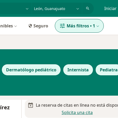
dad, enfermedad o nombre
p. ej. Guadalajara
Iniciar
nibles
Seguro
Más filtros
•
1
Dermatólogo pediátrico
Internista
Pediatra
La reserva de citas en línea no está dispo
írez
Solicita una cita