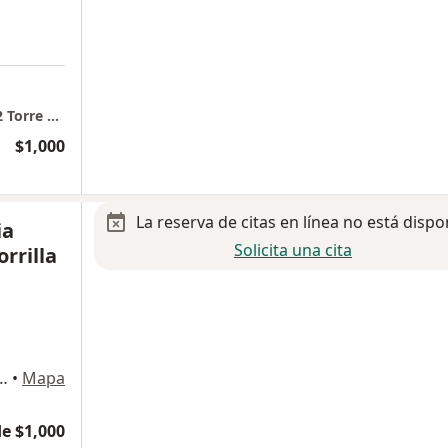
Hospital Aranda de la Parra, Consultorio 402 Torre B, Dra. Adriana Peña
$1,000
La reserva de citas en línea no está dispo
ia
Solicita una cita
rrilla
 Vértiz Campero 761, León
•
Mapa
e $1,000