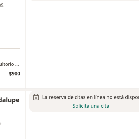
ás
Hospital MAC León - Dr. Enzo Aguilar - Consultorio 601
$900
La reserva de citas en línea no está dispo
dalupe
Solicita una cita
s