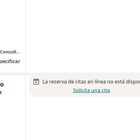
Hospital Aranda de la Parra, Torre B, PISO 9 Consultorio 908
pecificar
La reserva de citas en línea no está dispo
co
Solicita una cita