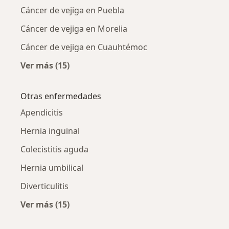
Cáncer de vejiga en Puebla
Cáncer de vejiga en Morelia
Cáncer de vejiga en Cuauhtémoc
Ver más (15)
Más en esta categoría: Cá
Otras enfermedades
Apendicitis
Hernia inguinal
Colecistitis aguda
Hernia umbilical
Diverticulitis
Ver más (15)
Más en esta categoría: Otras enfermedades