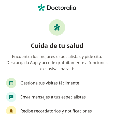
Men
Urólogo • Hidalgo, Hidalgo
Filtros
Seguro
Mapa
Urólogos en Hidalgo
Cuida de tu salud
Encuentra los mejores especialistas y pide cita.
Descarga la App y accede gratuitamente a funciones
exclusivas para ti:
Gestiona tus visitas fácilmente
Pago en línea
Envía mensajes a tus especialistas
Dra. Nataly Magos Aquino
·
Ver más
Urólogo
Recibe recordatorios y notificaciones
527 opiniones