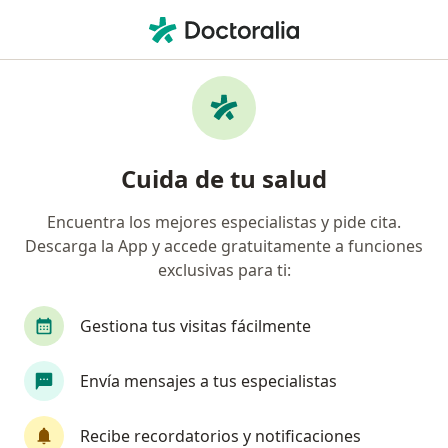
Men
Visitas Sucesivas Urología • Monterrey, Nuevo Léon
Filtros
• 1
Seguro
Mapa
Visitas sucesivas Urología en Monterrey:
Cuida de tu salud
clínicas y especialistas
Encuentra los mejores especialistas y pide cita.
Descarga la App y accede gratuitamente a funciones
¿Qué especialidad estás buscando?
exclusivas para ti:
Urólogo
Cirujano general
Ginecólogo
Gestiona tus visitas fácilmente
Envía mensajes a tus especialistas
Recibe recordatorios y notificaciones