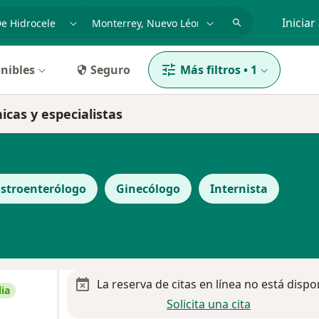
dad, enfermedad o nombre
p. ej. Guadalajara
Iniciar
nibles
Seguro
Más filtros
•
1
icas y especialistas
stroenterólogo
Ginecólogo
Internista
La reserva de citas en línea no está dispo
ia
Solicita una cita