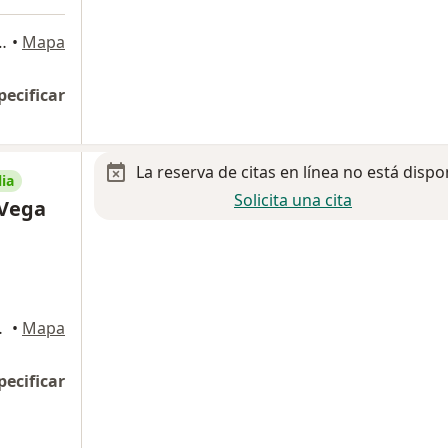
112, San Pedro Garza Garcia
•
Mapa
pecificar
La reserva de citas en línea no está dispo
ia
Solicita una cita
 Vega
, Monterrey
•
Mapa
pecificar