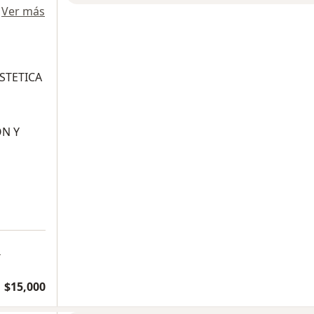
·
Ver más
STETICA
ON Y
a
$15,000