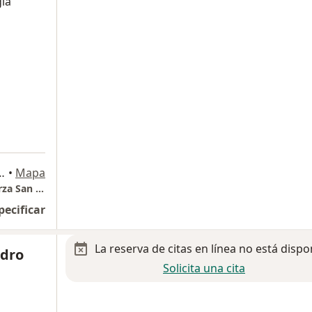
gía
5, San Pedro Garza Garcia
•
Mapa
Consultorio 4 - Torre Sena - Christus Muguerza San Pedro
pecificar
La reserva de citas en línea no está dispo
ndro
Solicita una cita