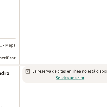
isco I. Madero 6060, Guadalupe
•
Mapa
pecificar
La reserva de citas en línea no está dispo
ndro
Solicita una cita