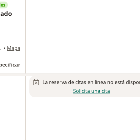
les
gado
Monterrey
•
Mapa
pecificar
La reserva de citas en línea no está dispo
Solicita una cita