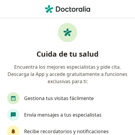
Men
Cirugía De Varicocele • Monterrey, Nuevo Léon
Filtros
• 1
Seguro
Mapa
Cirugía de varicocele en Monterrey: clínicas
Cuida de tu salud
y especialistas
Encuentra los mejores especialistas y pide cita.
Descarga la App y accede gratuitamente a funciones
¿Qué especialidad estás buscando?
exclusivas para ti:
Urólogo
Cirujano general
Ginecólogo
Gestiona tus visitas fácilmente
Envía mensajes a tus especialistas
Recibe recordatorios y notificaciones