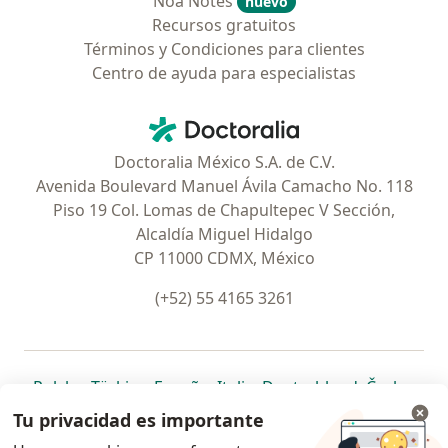
Noa Notes
nuevo
Recursos gratuitos
Términos y Condiciones para clientes
Centro de ayuda para especialistas
Contacto
Doctoralia - Página de inicio
Doctoralia México S.A. de C.V.
Avenida Boulevard Manuel Ávila Camacho No. 118
Piso 19 Col. Lomas de Chapultepec V Sección,
Alcaldía Miguel Hidalgo
CP 11000 CDMX, México
(+52) 55 4165 3261
se abre en una nueva pestaña
se abre en una nueva pestaña
se abre en una nueva pestaña
se abre en una nueva pes
se abre en 
se a
Polska
,
Türkiye
,
España
,
Italia
,
Deutschland
,
Česko
,
se abre en una nueva pestaña
se abre en una nueva pestaña
se abre en una nueva pestaña
se abre en una nueva p
se abre en 
se abr
Portugal
,
México
,
Chile
,
Brasil
,
Argentina
,
Perú
,
Tu privacidad es importante
se abre en una nueva pe
Colombia