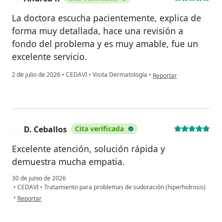
La doctora escucha pacientemente, explica de
forma muy detallada, hace una revisión a
fondo del problema y es muy amable, fue un
excelente servicio.
en opinión del usuario A
2 de julio de 2026
•
CEDAVI
•
Visita Dermatología
•
Reportar
D. Ceballos
Cita verificada
D
Excelente atención, solución rápida y
demuestra mucha empatia.
30 de junio de 2026
•
CEDAVI
•
Tratamiento para problemas de sudoración (hiperhidrosis)
en opinión del usuario D. Ceballos
•
Reportar