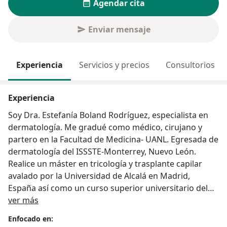
Agendar cita
Enviar mensaje
Experiencia
Servicios y precios
Consultorios
Experiencia
Soy Dra. Estefanía Boland Rodríguez, especialista en
dermatología. Me gradué como médico, cirujano y
partero en la Facultad de Medicina- UANL. Egresada de
dermatología del ISSSTE-Monterrey, Nuevo León.
Realice un máster en tricología y trasplante capilar
avalado por la Universidad de Alcalá en Madrid,
España así como un curso superior universitario del
Sobre mí
exposoma y la piel por la Universidad de Barcelona.
ver más
Enfocado en:
Ofrezco atención médica para adultos y niños de