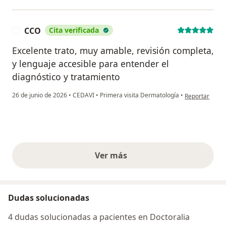
CCO
Cita verificada
C
Excelente trato, muy amable, revisión completa,
y lenguaje accesible para entender el
diagnóstico y tratamiento
en opinión del
26 de junio de 2026
•
CEDAVI
•
Primera visita Dermatología
•
Reportar
Ver más
opiniones anteriores
Dudas solucionadas
4 dudas solucionadas a pacientes en Doctoralia