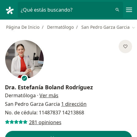
Men
¿Qué estás buscando?
Página De Inicio
Dermatólogo
San Pedro Garza Garcia
Ca
Dra.
Estefanía Boland Rodríguez
sobre las especializaciones
Dermatóloga
·
Ver más
San Pedro Garza Garcia
1 dirección
No. de cédula: 11487837 14213868
281 opiniones