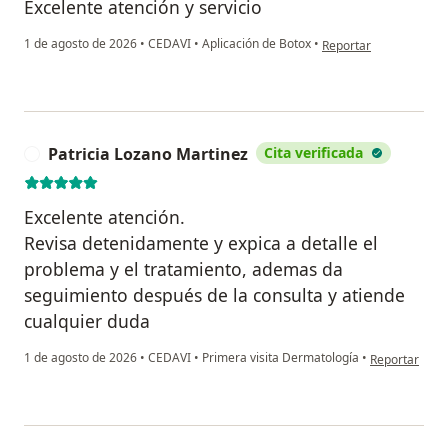
Excelente atención y servicio
en opinión del usuario
1 de agosto de 2026
•
CEDAVI
•
Aplicación de Botox
•
Reportar
Patricia Lozano Martinez
Cita verificada
P
Excelente atención.
Revisa detenidamente y expica a detalle el
problema y el tratamiento, ademas da
seguimiento después de la consulta y atiende
cualquier duda
en opinión del
1 de agosto de 2026
•
CEDAVI
•
Primera visita Dermatología
•
Reportar