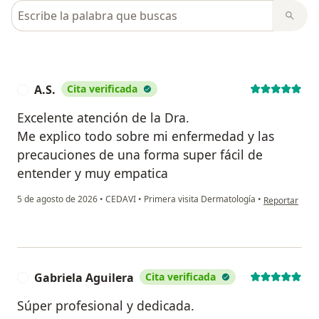
Busca en opiniones
A.S.
Cita verificada
A
Excelente atención de la Dra.
Me explico todo sobre mi enfermedad y las
precauciones de una forma super fácil de
entender y muy empatica
en opinión del
5 de agosto de 2026
•
CEDAVI
•
Primera visita Dermatología
•
Reportar
Gabriela Aguilera
Cita verificada
G
Súper profesional y dedicada.