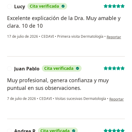
Lucy
Cita verificada
L
Excelente explicación de la Dra. Muy amable y
clara. 10 de 10
en opinión del 
17 de julio de 2026
•
CEDAVI
•
Primera visita Dermatología
•
Reportar
Juan Pablo
Cita verificada
J
Muy profesional, genera confianza y muy
puntual en sus observaciones.
en opinión de
7 de julio de 2026
•
CEDAVI
•
Visitas sucesivas Dermatología
•
Reportar
Andrea R
Cita verificada
A