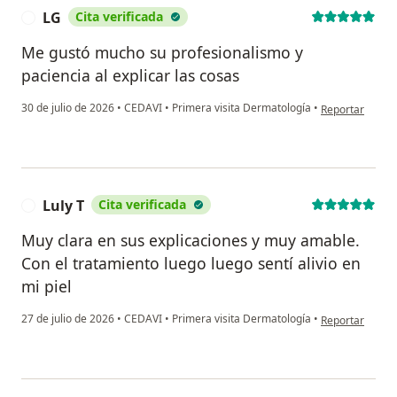
LG
Cita verificada
L
Me gustó mucho su profesionalismo y
paciencia al explicar las cosas
en opinión del 
30 de julio de 2026
•
CEDAVI
•
Primera visita Dermatología
•
Reportar
Luly T
Cita verificada
L
Muy clara en sus explicaciones y muy amable.
Con el tratamiento luego luego sentí alivio en
mi piel
en opinión del 
27 de julio de 2026
•
CEDAVI
•
Primera visita Dermatología
•
Reportar