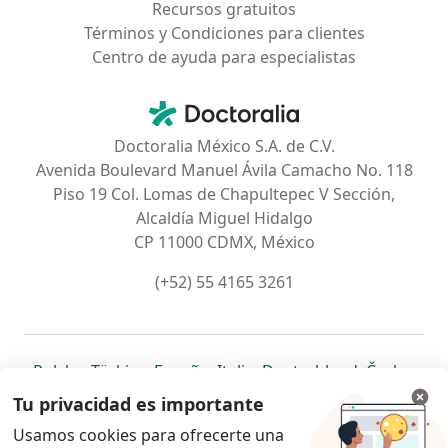
Recursos gratuitos
Términos y Condiciones para clientes
Centro de ayuda para especialistas
Contacto
Doctoralia - Página de inicio
Doctoralia México S.A. de C.V.
Avenida Boulevard Manuel Ávila Camacho No. 118
Piso 19 Col. Lomas de Chapultepec V Sección,
Alcaldía Miguel Hidalgo
CP 11000 CDMX, México
(+52) 55 4165 3261
se abre en una nueva pestaña
se abre en una nueva pestaña
se abre en una nueva pestaña
se abre en una nueva pes
se abre en 
se a
Polska
,
Türkiye
,
España
,
Italia
,
Deutschland
,
Česko
,
se abre en una nueva pestaña
se abre en una nueva pestaña
se abre en una nueva pestaña
se abre en una nueva p
se abre en 
se abr
Portugal
,
México
,
Chile
,
Brasil
,
Argentina
,
Perú
,
Tu privacidad es importante
se abre en una nueva pe
Colombia
Usamos cookies para ofrecerte una