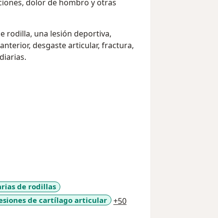
ciones, dolor de hombro y otras
 rodilla, una lesión deportiva,
terior, desgaste articular, fractura,
diarias.
rias de rodillas
a11y_sr_more_diseases
esiones de cartílago articular
+50