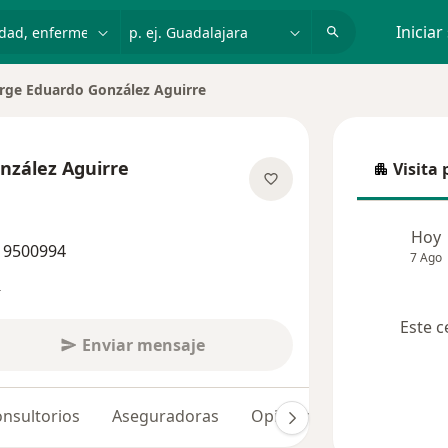
dad, enfermedad o nombre
p. ej. Guadalajara
Iniciar
rge Eduardo González Aguirre
r de ciudad
nzález Aguirre
Visita 
Visita p
sobre las especializaciones
Hoy
5 9500994
7 Ago
s
Este c
Enviar mensaje
nsultorios
Aseguradoras
Opiniones (189)
Dudas