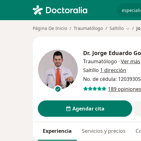
especiali
Página De Inicio
Traumatólogo
Saltillo
Jo
Cambia
Dr.
Jorge Eduardo Go
Traumatólogo
·
Ver más
Saltillo
1 dirección
No. de cédula: 1203930
189 opinione
Agendar cita
Experiencia
Servicios y precios
Co