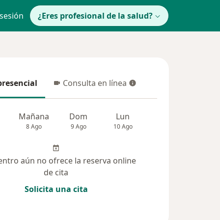
 sesión
¿Eres profesional de la salud?
presencial
Consulta en línea
resencial
Consulta en línea
Mañana
Dom
Lun
Mar
Mié
8 Ago
9 Ago
10 Ago
11 Ago
12 Ag
entro aún no ofrece la reserva online
de cita
Solicita una cita
 solucionadas (7)