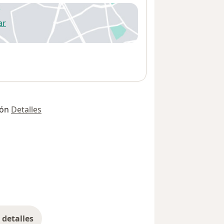
ar
 abre en una nueva pestaña
ión
Detalles
detalles
bre la dirección