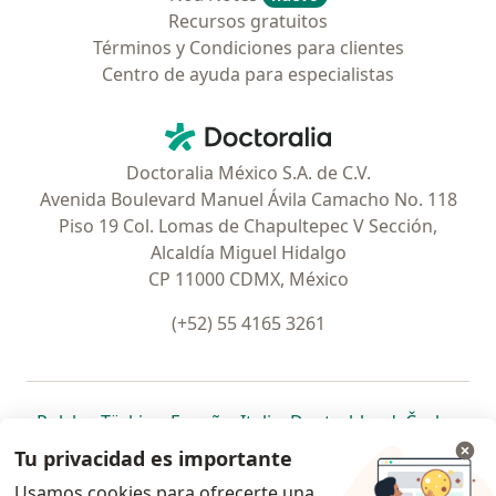
Recursos gratuitos
Términos y Condiciones para clientes
Centro de ayuda para especialistas
Contacto
Doctoralia - Página de inicio
Doctoralia México S.A. de C.V.
Avenida Boulevard Manuel Ávila Camacho No. 118
Piso 19 Col. Lomas de Chapultepec V Sección,
Alcaldía Miguel Hidalgo
CP 11000 CDMX, México
(+52) 55 4165 3261
se abre en una nueva pestaña
se abre en una nueva pestaña
se abre en una nueva pestaña
se abre en una nueva pes
se abre en 
se a
Polska
,
Türkiye
,
España
,
Italia
,
Deutschland
,
Česko
,
se abre en una nueva pestaña
se abre en una nueva pestaña
se abre en una nueva pestaña
se abre en una nueva p
se abre en 
se abr
Portugal
,
México
,
Chile
,
Brasil
,
Argentina
,
Perú
,
Tu privacidad es importante
se abre en una nueva pe
Colombia
Usamos cookies para ofrecerte una