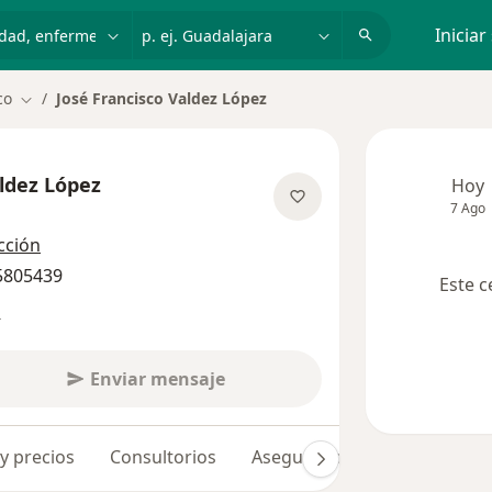
dad, enfermedad o nombre
p. ej. Guadalajara
Iniciar
co
José Francisco Valdez López
Cambiar de ciudad
aldez López
Hoy
7 Ago
obre las especializaciones
cción
 5805439
Este c
s
Enviar mensaje
 y precios
Consultorios
Aseguradoras
Opiniones 