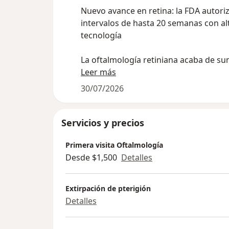
Nuevo avance en retina: la FDA autori
intervalos de hasta 20 semanas con al
tecnología
La oftalmología retiniana acaba de s
noticia relevante para pacientes y espe
Leer más
la Administración de Alimentos y Me
30/07/2026
de Estados Unidos autorizó la ampliac
esquema de dosificación (aflibercept 8
miligramos) para que, en pacientes
Servicios y precios
seleccionados con degeneración macu
Primera visita Oftalmología
asociada a la edad húmeda y edema 
Desde $1,500
Detalles
diabético, el tratamiento pueda admin
hasta cada 20 semanas, es decir,
aproximadamente cada cinco meses, 
Extirpación de pterigión
de un año de respuesta favorable clíni
Detalles
anatómica. Este cambio no significa q
los pacientes podrán espaciar así sus