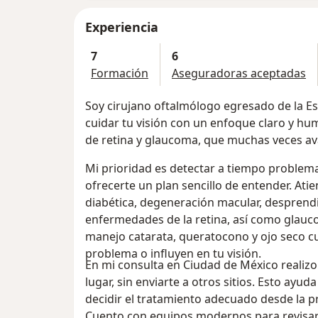
Experiencia
7
6
Formación
Aseguradoras aceptadas
Soy cirujano oftalmólogo egresado de la Es
cuidar tu visión con un enfoque claro y 
de retina y glaucoma, que muchas veces ava
Mi prioridad es detectar a tiempo problem
ofrecerte un plan sencillo de entender. Ati
diabética, degeneración macular, desprendi
enfermedades de la retina, así como glauco
manejo catarata, queratocono y ojo seco 
problema o influyen en tu visión.
En mi consulta en Ciudad de México realizo
lugar, sin enviarte a otros sitios. Esto ayu
decidir el tratamiento adecuado desde la pr
Cuento con equipos modernos para revisar la