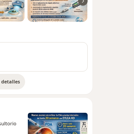
detalles
bre la experiencia
sultorio