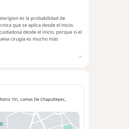
 otras
onservar
o
pterigion es la probabilidad de
ble a
cnica que se aplica desde el inicio.
to es
idadosa desde el inicio, porque si el
 de las
 nueva cirugía es mucho más
pego a
asan o
al puede
pción
los en
 una
ida del
torio 101,
Lomas De Chapultepec
,
guimiento.
trata de
l paciente
ploración
ar
 abre en una nueva pestaña
tinúa