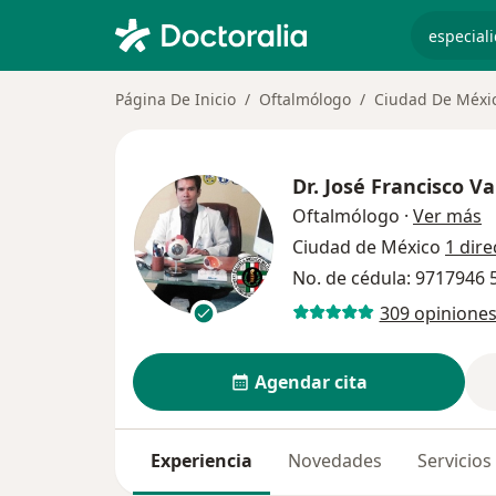
especiali
Página De Inicio
Oftalmólogo
Ciudad De Méxi
Dr.
José Francisco V
s
Oftalmólogo
·
Ver más
Ciudad de México
1 dire
No. de cédula: 9717946
309 opinione
Agendar cita
Experiencia
Novedades
Servicios