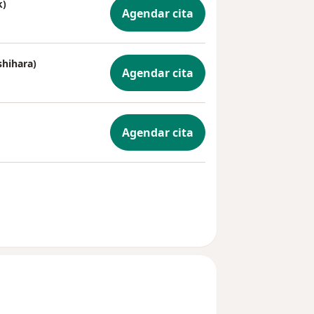
una
k)
Agendar cita
menos
a quienes
gulatoria
shihara)
as de los
Agendar cita
 que
ento con
 y
Agendar cita
ante de
zado en
 ciento
e al menos
rvalos de
mana 96.
ular
alos de al
gó a
n las