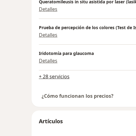
inyecciones, pero sí abre la puerta a 
Queratomileusis in situ asistida por laser (lasi
estrategia más individualizada, con 
Detalles
visitas y menor carga terapéutica par
logran estabilidad. La actualización re
Prueba de percepción de los colores (Test de I
también incorporó datos de 96 seman
Detalles
estudios pivotales PULSAR y PHOTON,
respaldan la durabilidad del medicam
mantenimiento de resultados visuales
Iridotomía para glaucoma
anatómicos en una proporción import
Detalles
pacientes. En el estudio PULSAR, reali
degeneración macular húmeda, 71 por
+ 28 servicios
de los pacientes alcanzó intervalos d
16 semanas y 47 por ciento logró inte
¿Cómo funcionan los precios?
al menos 20 semanas al llegar a la se
En PHOTON, enfocado en edema mac
diabético, 72 por ciento alcanzó interv
menos 16 semanas y 44 por ciento lle
Artículos
intervalos de al menos 20 semanas,
manteniendo mejorías consistentes co