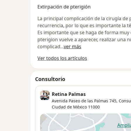
observadas durante el primer año. En
Extirpación de pterigión
palabras, este avance no solo busca c
visión, sino hacerlo con un tratamient
La principal complicación de la cirugía de 
potencialmente más cómodo y sosteni
recurrencia, por lo que es importante la té
largo plazo. Para la práctica clínica, es
Es importante que se haga de forma muy cu
especialmente importante porque una
pterigion vuelve a aparecer, realizar una
grandes dificultades en retina es el a
complicad
...
ver más
esquemas frecuentes de inyecciones
Ver todos los artículos
intravítreas; cuando las visitas se retr
abandonan, el riesgo de pérdida visu
aumentar. Por eso, disponer de una o
Consultorio
aprobada que permita ampliar interva
pacientes respondedores representa
Retina Palmas
ventaja real, tanto para la calidad de v
Avenida Paseo de las Palmas 745,
Consul
paciente como para la logística de se
Ciudad de México
11000
Aun así, conviene subrayar que no se 
una solución universal: la selección de
sigue siendo clave, y el control con ex
Ampli
se
oftalmológica e imagen retiniana con