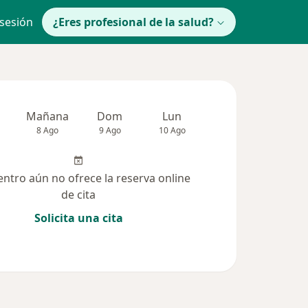
 sesión
¿Eres profesional de la salud?
Mañana
Dom
Lun
Mar
Mié
8 Ago
9 Ago
10 Ago
11 Ago
12 Ag
entro aún no ofrece la reserva online
de cita
Solicita una cita
(309)
Dudas solucionadas (1365)