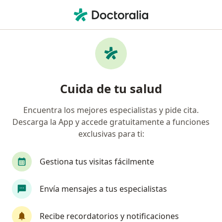
Men
Hipermetropía • Ciudad de México, CDMX
Filtros
• 1
Seguro
Mapa
Especialistas en Hipermetropía en Ciudad
Cuida de tu salud
de México
Encuentra los mejores especialistas y pide cita.
Descarga la App y accede gratuitamente a funciones
¿Qué especialidad estás buscando?
exclusivas para ti:
Oftalmólogo
Optometrista
Médico gener
Gestiona tus visitas fácilmente
Envía mensajes a tus especialistas
Recibe recordatorios y notificaciones