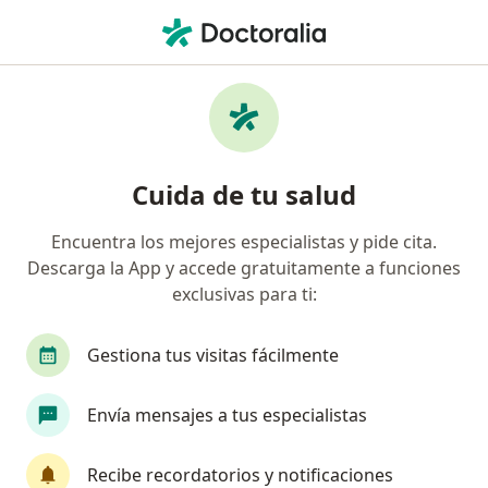
Men
Retinopatía Hipertensiva • Ciudad de México, CDMX
Filtros
• 1
Seguro
Mapa
Especialistas en Retinopatía hipertensiva
Cuida de tu salud
en Ciudad de México
Encuentra los mejores especialistas y pide cita.
Descarga la App y accede gratuitamente a funciones
¿Qué especialidad estás buscando?
exclusivas para ti:
Oftalmólogo
Optometrista
Médico gener
Gestiona tus visitas fácilmente
Envía mensajes a tus especialistas
Recibe recordatorios y notificaciones