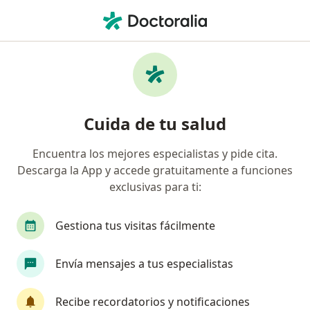
Men
Trauma Ocular • Ciudad de México, CDMX
Filtros
• 1
Seguro
Mapa
Especialistas en Trauma ocular en Ciudad
Cuida de tu salud
de México
Encuentra los mejores especialistas y pide cita.
Descarga la App y accede gratuitamente a funciones
¿Qué especialidad estás buscando?
exclusivas para ti:
Oftalmólogo
Médico general
Gastroenter
Gestiona tus visitas fácilmente
Envía mensajes a tus especialistas
Recibe recordatorios y notificaciones