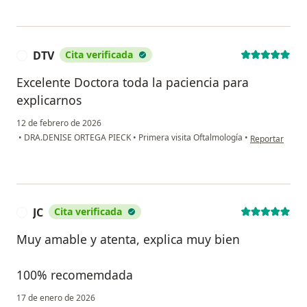
DTV
Cita verificada
D
Excelente Doctora toda la paciencia para
explicarnos
12 de febrero de 2026
en opinión del
•
DRA.DENISE ORTEGA PIECK
•
Primera visita Oftalmología
•
Reportar
JC
Cita verificada
J
Muy amable y atenta, explica muy bien
100% recomemdada
17 de enero de 2026