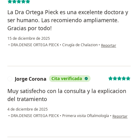
La Dra Ortega Pieck es una excelente doctora y
ser humano. Las recomiendo ampliamente.
Gracias por todo!
15 de diciembre de 2025
en opinión del usuari
•
DRA.DENISE ORTEGA PIECK
•
Cirugía de Chalazion
•
Reportar
Jorge Corona
Cita verificada
J
Muy satisfecho con la consulta y la explicacion
del tratamiento
4 de diciembre de 2025
en opinión del
•
DRA.DENISE ORTEGA PIECK
•
Primera visita Oftalmología
•
Reportar