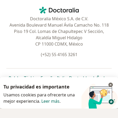
Contacto
Doctoralia - Página de inicio
Doctoralia México S.A. de C.V.
Avenida Boulevard Manuel Ávila Camacho No. 118
Piso 19 Col. Lomas de Chapultepec V Sección,
Alcaldía Miguel Hidalgo
CP 11000 CDMX, México
(+52) 55 4165 3261
se abre en una nueva pestaña
se abre en una nueva pestaña
se abre en una nueva pestaña
se abre en una nueva pes
se abre en 
se a
Polska
,
Türkiye
,
España
,
Italia
,
Deutschland
,
Česko
,
se abre en una nueva pestaña
se abre en una nueva pestaña
se abre en una nueva pestaña
se abre en una nueva p
se abre en 
se abr
Portugal
,
México
,
Chile
,
Brasil
,
Argentina
,
Perú
,
Tu privacidad es importante
se abre en una nueva pe
Colombia
Usamos cookies para ofrecerte una
mejor experiencia.
www.doctoralia.com.mx © 2026 - Encuentra tu
Leer más
.
especialista y pide cita
Agendar cita