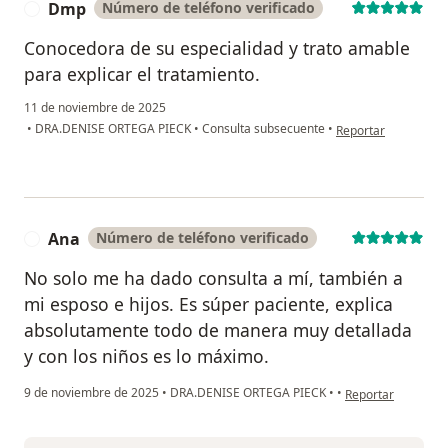
Dmp
Número de teléfono verificado
D
Conocedora de su especialidad y trato amable
para explicar el tratamiento.
11 de noviembre de 2025
en opinión del usua
•
DRA.DENISE ORTEGA PIECK
•
Consulta subsecuente
•
Reportar
Ana
Número de teléfono verificado
A
No solo me ha dado consulta a mí, también a
mi esposo e hijos. Es súper paciente, explica
absolutamente todo de manera muy detallada
y con los niños es lo máximo.
en opinión del usu
9 de noviembre de 2025
•
DRA.DENISE ORTEGA PIECK
•
•
Reportar