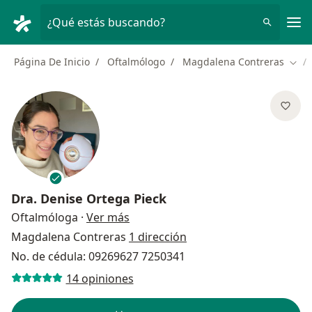
Men
¿Qué estás buscando?
Página De Inicio
Oftalmólogo
Magdalena Contreras
Camb
Dra.
Denise Ortega Pieck
sobre las especializaciones
Oftalmóloga
·
Ver más
Magdalena Contreras
1 dirección
No. de cédula: 09269627 7250341
14 opiniones