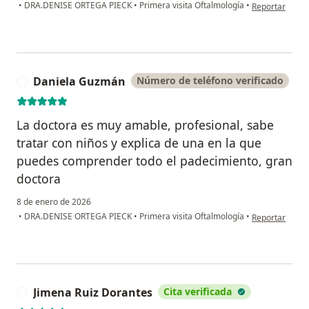
en opinión del 
•
DRA.DENISE ORTEGA PIECK
•
Primera visita Oftalmología
•
Reportar
Daniela Guzmán
Número de teléfono verificado
D
La doctora es muy amable, profesional, sabe
tratar con niños y explica de una en la que
puedes comprender todo el padecimiento, gran
doctora
8 de enero de 2026
en opinión del
•
DRA.DENISE ORTEGA PIECK
•
Primera visita Oftalmología
•
Reportar
Jimena Ruiz Dorantes
Cita verificada
J