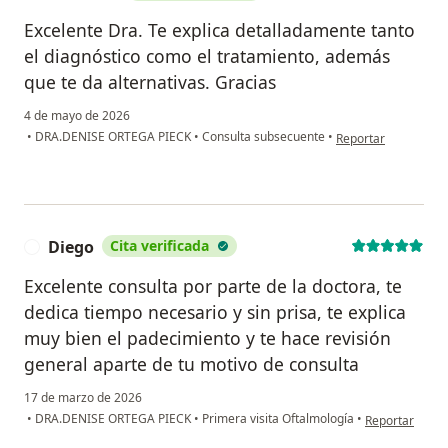
Excelente Dra. Te explica detalladamente tanto
el diagnóstico como el tratamiento, además
que te da alternativas. Gracias
4 de mayo de 2026
en opinión del usuar
•
DRA.DENISE ORTEGA PIECK
•
Consulta subsecuente
•
Reportar
Diego
Cita verificada
D
Excelente consulta por parte de la doctora, te
dedica tiempo necesario y sin prisa, te explica
muy bien el padecimiento y te hace revisión
general aparte de tu motivo de consulta
17 de marzo de 2026
en opinión del
•
DRA.DENISE ORTEGA PIECK
•
Primera visita Oftalmología
•
Reportar