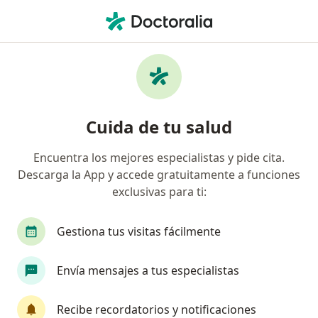
Men
Oftalmólogo • Ciudad de México, CDMX
Filtros
Seguro:
Seguros Atlas
Oftalmólogos recomendados de Seguros
Cuida de tu salud
Atlas en Ciudad de México
Encuentra los mejores especialistas y pide cita.
Descarga la App y accede gratuitamente a funciones
exclusivas para ti:
Gestiona tus visitas fácilmente
Envía mensajes a tus especialistas
Destacado
Pago en línea
Dr. Alejandro Silva Moreno
Recibe recordatorios y notificaciones
·
Ver más
Oftalmólogo