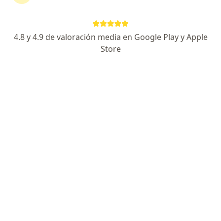
543 opiniones
Experto en Ojo Seco, Glaucoma, Cararatas y Láser
4.8 y 4.9 de valoración media en Google Play y Apple
Mención Honorífica, Escuela de Medicina
Store
Los paciente valoran mis explicaciones detalladas
Ámsterdam 219A, Desp 401, Hipódromo, CDMX, Ciudad de México
•
Mapa
Consultorio Condesa, Lunes a Sábado
Acepta Seguros Atlas
Adaptación de lentes aéreos
Este especialista no ofrece reserva de cita en línea en esta dirección.
Solicita una cita