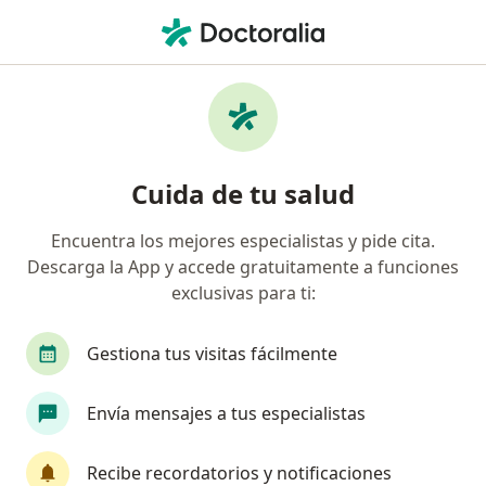
Men
Nefrólogo • Ciudad de México, CDMX
Filtros
Seguro:
Seguros Atlas
Nefrólogos recomendados de Seguros Atlas
Cuida de tu salud
en Ciudad de México
Encuentra los mejores especialistas y pide cita.
Descarga la App y accede gratuitamente a funciones
exclusivas para ti:
Gestiona tus visitas fácilmente
Envía mensajes a tus especialistas
Destacado
Dr. Francisco Javier Vega Pinkney
Recibe recordatorios y notificaciones
Nefrólogo