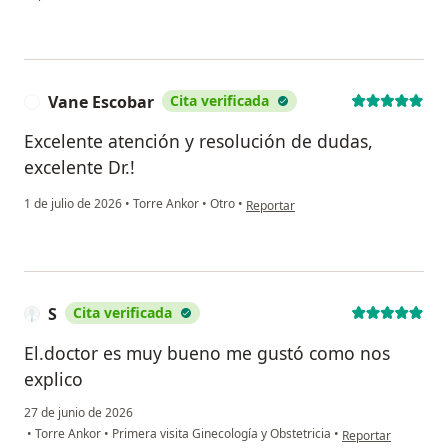
Vane Escobar
Cita verificada
V
Excelente atención y resolución de dudas,
excelente Dr.!
en opinión del usuario Vane Escobar
1 de julio de 2026
•
Torre Ankor
•
Otro
•
Reportar
S
Cita verificada
El.doctor es muy bueno me gustó como nos
explico
27 de junio de 2026
en opinión del usua
•
Torre Ankor
•
Primera visita Ginecología y Obstetricia
•
Reportar