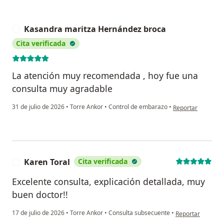
Kasandra maritza Hernández broca
K
Cita verificada
La atención muy recomendada , hoy fue una
consulta muy agradable
en opinión del us
31 de julio de 2026
•
Torre Ankor
•
Control de embarazo
•
Reportar
Karen Toral
Cita verificada
K
Excelente consulta, explicación detallada, muy
buen doctor!!
en opinión del us
17 de julio de 2026
•
Torre Ankor
•
Consulta subsecuente
•
Reportar