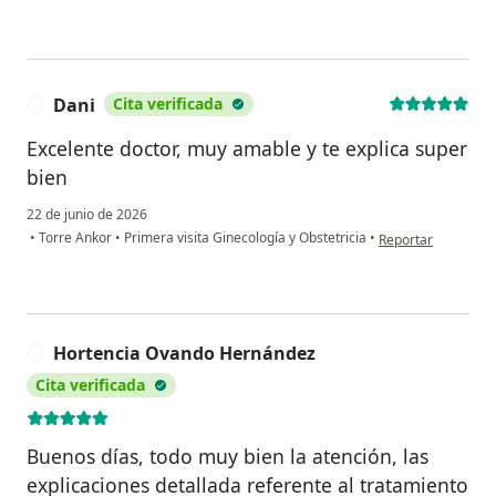
Dani
Cita verificada
D
Excelente doctor, muy amable y te explica super
bien
22 de junio de 2026
en opinión del usua
•
Torre Ankor
•
Primera visita Ginecología y Obstetricia
•
Reportar
Hortencia Ovando Hernández
H
Cita verificada
Buenos días, todo muy bien la atención, las
explicaciones detallada referente al tratamiento