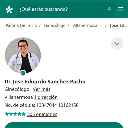
Men
¿Qué estás buscando?
Página De Inicio
Ginecólogo
Villahermosa
Jose Edu
Cambiar de ci
Dr.
Jose Eduardo Sanchez Pacho
sobre las especializaciones
Ginecólogo
·
Ver más
Villahermosa
1 dirección
No. de cédula: 13347044 10162150
305 opiniones