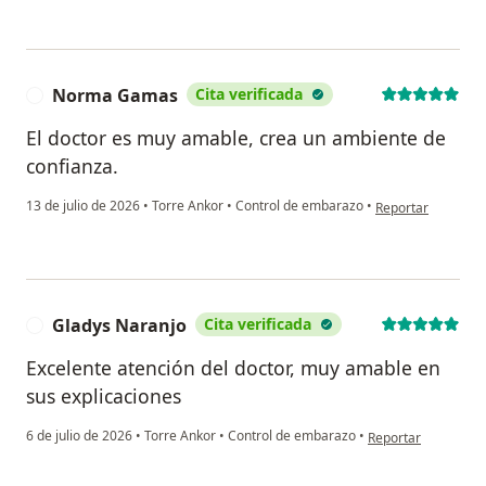
Norma Gamas
Cita verificada
N
El doctor es muy amable, crea un ambiente de
confianza.
en opinión del u
13 de julio de 2026
•
Torre Ankor
•
Control de embarazo
•
Reportar
Gladys Naranjo
Cita verificada
G
Excelente atención del doctor, muy amable en
sus explicaciones
en opinión del usua
6 de julio de 2026
•
Torre Ankor
•
Control de embarazo
•
Reportar