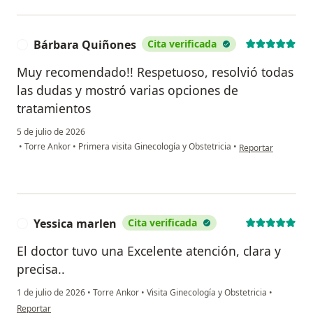
Bárbara Quiñones
Cita verificada
B
Muy recomendado!! Respetuoso, resolvió todas
las dudas y mostró varias opciones de
tratamientos
5 de julio de 2026
en opinión del usu
•
Torre Ankor
•
Primera visita Ginecología y Obstetricia
•
Reportar
Yessica marlen
Cita verificada
Y
El doctor tuvo una Excelente atención, clara y
precisa..
1 de julio de 2026
•
Torre Ankor
•
Visita Ginecología y Obstetricia
•
en opinión del usuario Yessica marlen
Reportar