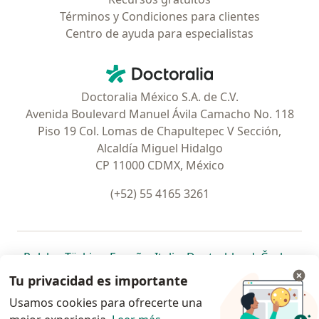
Términos y Condiciones para clientes
Centro de ayuda para especialistas
Contacto
Doctoralia - Página de inicio
Doctoralia México S.A. de C.V.
Avenida Boulevard Manuel Ávila Camacho No. 118
Piso 19 Col. Lomas de Chapultepec V Sección,
Alcaldía Miguel Hidalgo
CP 11000 CDMX, México
(+52) 55 4165 3261
se abre en una nueva pestaña
se abre en una nueva pestaña
se abre en una nueva pestaña
se abre en una nueva pes
se abre en 
se a
Polska
,
Türkiye
,
España
,
Italia
,
Deutschland
,
Česko
,
se abre en una nueva pestaña
se abre en una nueva pestaña
se abre en una nueva pestaña
se abre en una nueva p
se abre en 
se abr
Portugal
,
México
,
Chile
,
Brasil
,
Argentina
,
Perú
,
Tu privacidad es importante
se abre en una nueva pe
Colombia
Usamos cookies para ofrecerte una