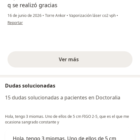
q se realizó gracias
16 de junio de 2026
•
Torre Ankor
•
Vaporización láser co2 vph
•
en opinión del usuario Hortencia Ovando Hernández
Reportar
Ver más
opiniones anteriores
Dudas solucionadas
15 dudas solucionadas a pacientes en Doctoralia
Hola, tengo 3 miomas. Uno de ellos de 5 cm FIGO 2-5, que es el que me
ocasiona sangrado constante y
Hola, tengo 3 miomas. Uno de ellos de 5 cm