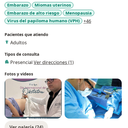
Embarazo
Miomas uterinos
Embarazo de alto riesgo
Menopausia
a11y_sr_more_di
Virus del papiloma humano (VPH)
+46
Pacientes que atiendo
Adultos
Tipos de consulta
Presencial
Ver direcciones (1)
Fotos y videos
Ver galería (24)