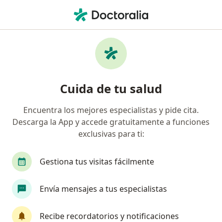
Men
Ginecólogo • Reforma, Villahermosa, Tabasco
Filtros
Seguro
Mapa
Ginecólogos en Reforma, Villahermosa
Cuida de tu salud
Encuentra los mejores especialistas y pide cita.
Descarga la App y accede gratuitamente a funciones
exclusivas para ti:
Gestiona tus visitas fácilmente
Destacado
Envía mensajes a tus especialistas
Dra. Katia Noyola Hernández
·
Ver más
Ginecóloga
Recibe recordatorios y notificaciones
288 opiniones