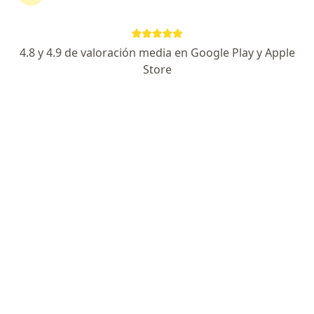
M.Especialista Ginecología-Obstetricia-Colposcopía
Ginecología Endocrinológica - Terapia Láser
4.8 y 4.9 de valoración media en Google Play y Apple
Comprometida a Trato Digno, Empático y
Store
Respetuoso.
Especialista de confianza
Dirección
En línea
C. Quintin Arauz Carrillo 218, Villahermosa
•
Mapa
Centro de Especialidades Médicas Visual Láser, Consultorio 203, Ginecología y Obstetricia
Consulta de primera vez
desde $1,000
Este especialista no ofrece reserva de cita en línea en esta dirección.
Solicita una cita