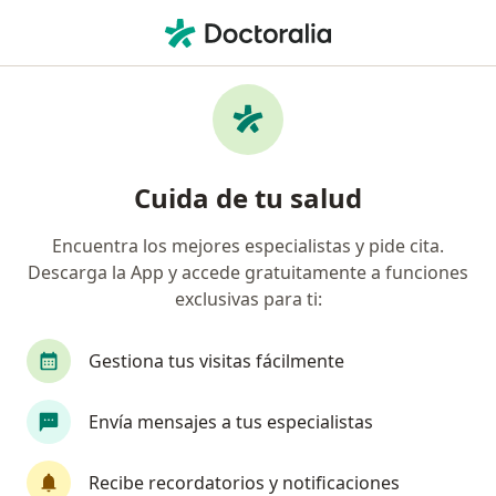
Men
Ginecólogo • Centro Delegacion Seis, Villahermosa, Tabasco
Filtros
Seguro
Mapa
Ginecólogos en Centro Delegacion Seis,
Cuida de tu salud
Villahermosa
Encuentra los mejores especialistas y pide cita.
Descarga la App y accede gratuitamente a funciones
exclusivas para ti:
Gestiona tus visitas fácilmente
Envía mensajes a tus especialistas
Dra. Fabiola Lezama Villamil
Ginecólogo
Recibe recordatorios y notificaciones
369 opiniones