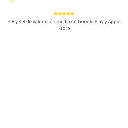
Dirección
En línea
4.8 y 4.9 de valoración media en Google Play y Apple
Avenida Paseo Tabasco 808, Villahermosa
•
Mapa
Store
Hospital Medica Tabasco
Consulta subsecuente
desde $1,000
Este especialista no ofrece reserva de cita en línea en esta dirección.
Solicita una cita