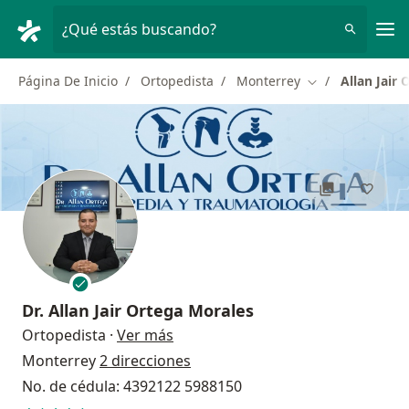
Men
¿Qué estás buscando?
Página De Inicio
Ortopedista
Monterrey
Allan Jair
Cambiar de ciud
Dr.
Allan Jair Ortega Morales
sobre las especializaciones
Ortopedista
·
Ver más
Monterrey
2 direcciones
No. de cédula: 4392122 5988150