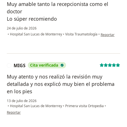
Muy amable tanto la recepcionista como el
doctor
Lo súper recomiendo
24 de julio de 2026
en opinión del us
•
Hospital San Lucas de Monterrey
•
Visita Traumatología
•
Reportar
MIGS
Cita verificada
M
Muy atento y nos realizó la revisión muy
detallada y nos explicó muy bien el problema
en los pies
13 de julio de 2026
•
Hospital San Lucas de Monterrey
•
Primera visita Ortopedia
•
en opinión del usuario MIGS
Reportar