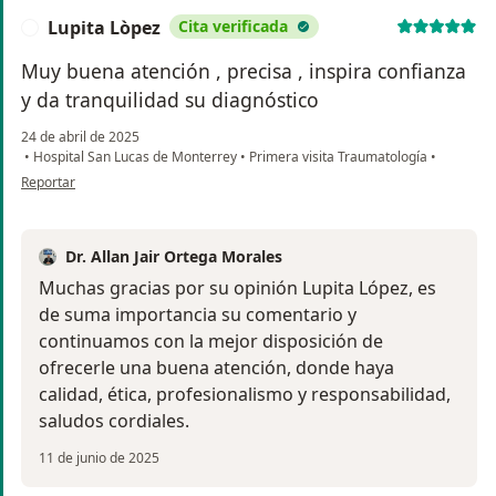
Lupita Lòpez
Cita verificada
L
Muy buena atención , precisa , inspira confianza
y da tranquilidad su diagnóstico
24 de abril de 2025
•
Hospital San Lucas de Monterrey
•
Primera visita Traumatología
•
en opinión del usuario Lupita Lòpez
Reportar
Dr. Allan Jair Ortega Morales
Muchas gracias por su opinión Lupita López, es
de suma importancia su comentario y
continuamos con la mejor disposición de
ofrecerle una buena atención, donde haya
calidad, ética, profesionalismo y responsabilidad,
saludos cordiales.
11 de junio de 2025