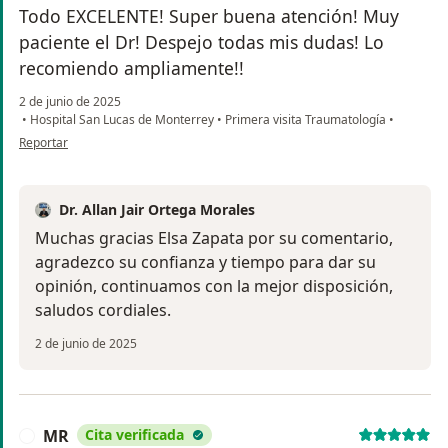
Todo EXCELENTE! Super buena atención! Muy
paciente el Dr! Despejo todas mis dudas! Lo
recomiendo ampliamente!!
2 de junio de 2025
•
Hospital San Lucas de Monterrey
•
Primera visita Traumatología
•
en opinión del usuario Elsa Mireya Zapata Montemayor
Reportar
Dr. Allan Jair Ortega Morales
Muchas gracias Elsa Zapata por su comentario,
agradezco su confianza y tiempo para dar su
opinión, continuamos con la mejor disposición,
saludos cordiales.
2 de junio de 2025
MR
Cita verificada
M