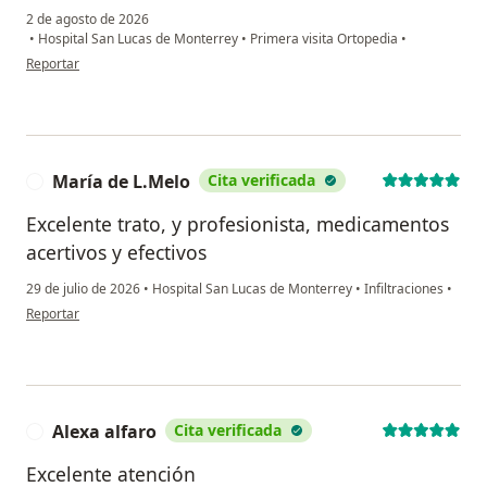
2 de agosto de 2026
•
Hospital San Lucas de Monterrey
•
Primera visita Ortopedia
•
en opinión del usuario RJE
Reportar
María de L.Melo
Cita verificada
M
Excelente trato, y profesionista, medicamentos
acertivos y efectivos
29 de julio de 2026
•
Hospital San Lucas de Monterrey
•
Infiltraciones
•
en opinión del usuario María de L.Melo
Reportar
Alexa alfaro
Cita verificada
A
Excelente atención