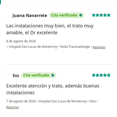
Juana Navarrete
Cita verificada
J
Las instalaciones muy bien, el trato muy
amable, el Dr excelente
8 de agosto de 2026
en opinión del u
•
Hospital San Lucas de Monterrey
•
Visita Traumatología
•
Reportar
Sss
Cita verificada
S
Excelente atención y trato, además buenas
instalaciones
7 de agosto de 2026
•
Hospital San Lucas de Monterrey
•
Otro
•
en opinión del usuario Sss
Reportar