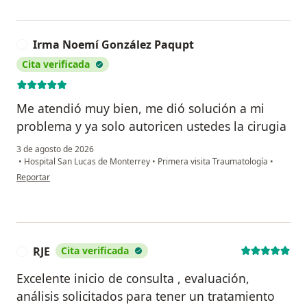
Irma Noemí González Paqupt
I
Cita verificada
Me atendió muy bien, me dió solución a mi
problema y ya solo autoricen ustedes la cirugia
3 de agosto de 2026
•
Hospital San Lucas de Monterrey
•
Primera visita Traumatología
•
en opinión del usuario Irma Noemí González Paqupt
Reportar
RJE
Cita verificada
R
Excelente inicio de consulta , evaluación,
análisis solicitados para tener un tratamiento