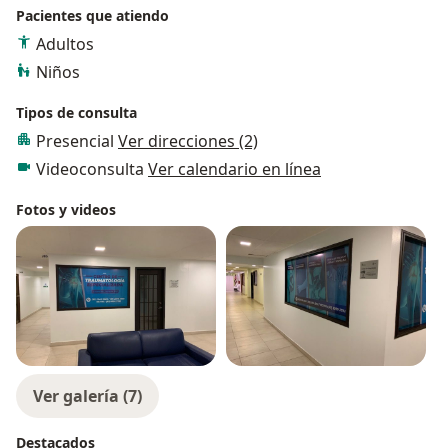
BANRURAL, BUPA, ZURICH, SOFÍA SEGUROS,
Pacientes que atiendo
MEDIACCESS, PREVEM, BBVA, BANORTE, y ATLAS.
Adultos
En otros seguros me ajusto a tabulador
Niños
establecido por cada compañía.
Tipos de consulta
Presencial
Ver direcciones (2)
Videoconsulta
Ver calendario en línea
Fotos y videos
Ver galería (7)
Destacados