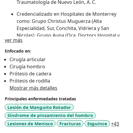
Traumatología de Nuevo León, A. C.
Credencializado en Hospitales de Monterrey
como: Grupo Christus Muguerza (Alta
Especialidad, Sur, Conchita, Vidriera y San
Nicolas), Grupo Auna (Oca, Doctors Hospital y
Sobre mí
ver más
East), San José Tec de Monterrey y Centro Médico
Zambrano Hellion, Hospital Ángeles Valle
Enfocado en:
Oriente, Swiss Hospital, Ginequito y Hospitaria,
Cirugía articular
San Vicente, San Jorge y Hospital Nogalar.
Cirugía hombro
Prótesis de cadera
Jefe de Traumatología de la Clínica Hospital
Prótesis de rodilla
Sección 50 SNTE y Coordinador Médico en la
Mostrar más detalles
Unidad Médica de Alta Especialidad de
Traumatología y Ortopedia No. 21 IMSS.
Principales enfermedades tratadas
Lesión de Manguito Rotador
En Convenio con Seguros de Gastos Médicos:
Síndrome de pinzamiento del hombro
GNP, AXA, AXA ASISTANCE, ASISMED SANTANDER,
SURA, BBVA, MET-LIFE, INBURSA, GENERAL DE
a11y_
Lesiones de Menisco
Fracturas
Esguince
+43
SALUD, ALLIANZ, BX+, PLAN SEGURO, MAPFRE,