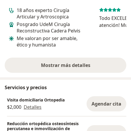
18 años experto Cirugía
Articular y Artroscopica
Todo EXCELEN
Posgrado UdeM Cirugía
atención! Muy 
Reconstructiva Cadera Pelvis
Despejo todas
Me valoran por ser amable,
recomiendo a
El
ético y humanista
Mostrar más detalles
sobre la experiencia
Servicios y precios
Visita domiciliaria Ortopedia
Agendar cita
$2,000
Detalles
Reducción ortopédica osteosíntesis
percutanea e inmovilización de