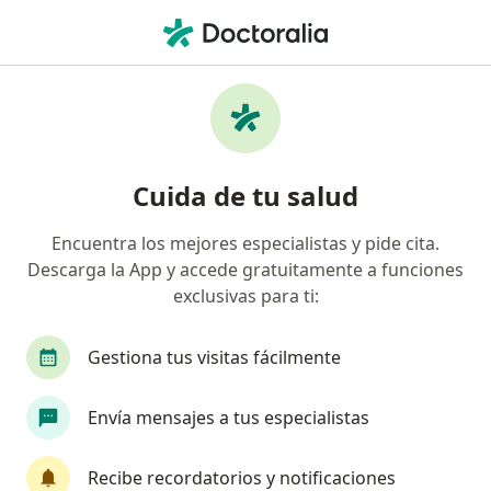
Men
Ortopedista • Monterrey, Nuevo Léon
Filtros
Seguro:
MetLife México
Ortopedistas recomendados de MetLife
Cuida de tu salud
México en Monterrey
Encuentra los mejores especialistas y pide cita.
Descarga la App y accede gratuitamente a funciones
exclusivas para ti:
Gestiona tus visitas fácilmente
Envía mensajes a tus especialistas
Destacado
Pago en línea
Pagos a meses disponibles
Recibe recordatorios y notificaciones
Dr. Aram Alarcon Valdez