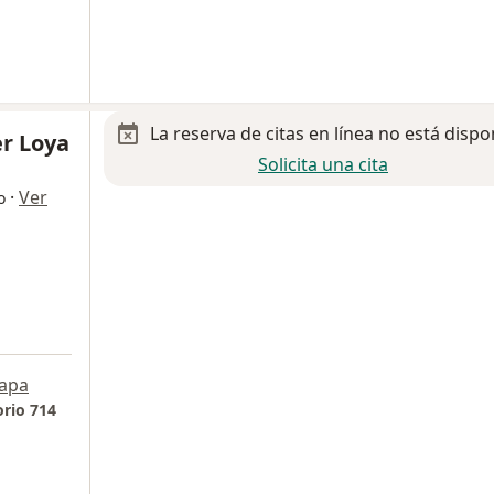
La reserva de citas en línea no está dispo
er Loya
Solicita una cita
·
Ver
o
apa
orio 714