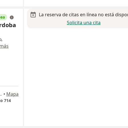
La reserva de citas en línea no está dispo
nea
Solicita una cita
ordoba
o,
 más
a
e, Col. Los Doctores, Monterrey
•
Mapa
io 714