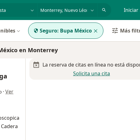
dad, enfermedad o nombre
p. ej. Guadalajara
Iniciar
nibles
Seguro:
Bupa México
Más filt
México en Monterrey
La reserva de citas en línea no está dispo
Solicita una cita
ega
·
Ver
o
roscopica
 Cadera