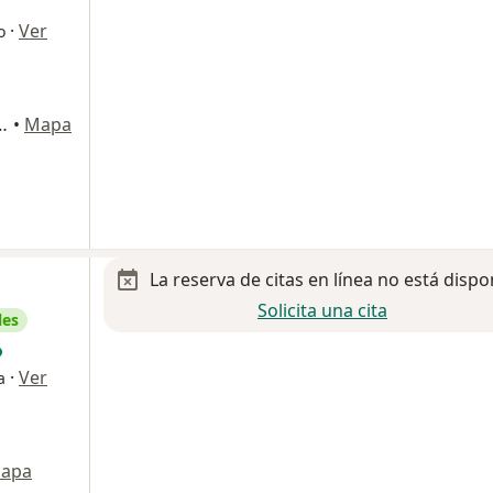
·
Ver
o
 401, San Pedro Garza Garcia
•
Mapa
La reserva de citas en línea no está dispo
Solicita una cita
les
·
Ver
a
apa