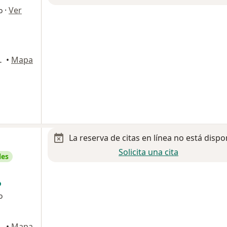
·
Ver
o
 1190, Monterrey
•
Mapa
La reserva de citas en línea no está dispo
Solicita una cita
les
o
 San Pedro Garza Garcia
•
Mapa