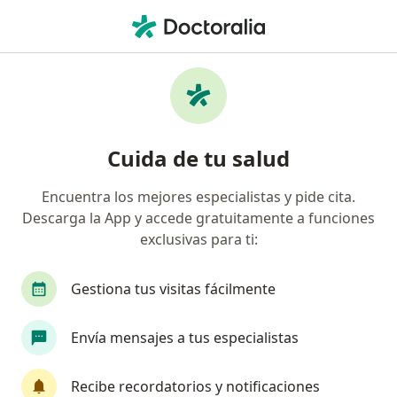
Men
Ortopedista • Monterrey, Nuevo Léon
Filtros
Seguro:
Seguros Inbursa
Ortopedistas recomendados de Seguros
Cuida de tu salud
Inbursa en Monterrey
Encuentra los mejores especialistas y pide cita.
Descarga la App y accede gratuitamente a funciones
exclusivas para ti:
Gestiona tus visitas fácilmente
Envía mensajes a tus especialistas
Destacado
Pago en línea
Pagos a meses disponibles
Recibe recordatorios y notificaciones
Dr. Aram Alarcon Valdez