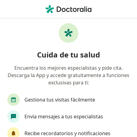
Men
Lesión De Manguito Rotador • Monterrey, Nuevo Léon
Filtros
• 1
Seguro
Mapa
Especialistas en Lesión de Manguito
Cuida de tu salud
Rotador en Monterrey
Encuentra los mejores especialistas y pide cita.
Descarga la App y accede gratuitamente a funciones
¿Qué especialidad estás buscando?
exclusivas para ti:
Traumatólogo
Ortopedista
Especialista e
Gestiona tus visitas fácilmente
Envía mensajes a tus especialistas
Recibe recordatorios y notificaciones