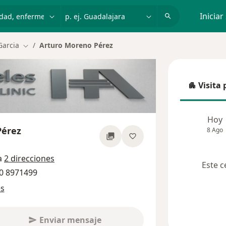
dad, enfermedad o nombre
p. ej. Guadalajara
Iniciar
Garcia
Arturo Moreno Pérez
Cambiar de ciudad
Visita 
Visita p
Hoy
Pérez
8 Ago
bre las especializaciones
a
2 direcciones
Este c
80 8971499
es
Enviar mensaje