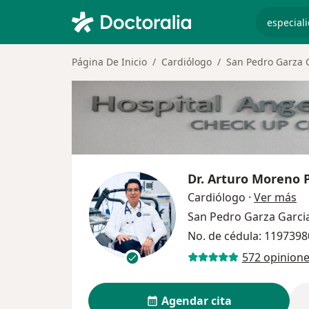
especiali
Página De Inicio
Cardiólogo
San Pedro Garza 
Dr.
Arturo Moreno 
so
Cardiólogo
·
Ver más
San Pedro Garza Garci
No. de cédula: 119739
572 opinion
Agendar cita