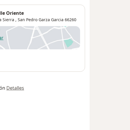
lle Oriente
a Sierra
,
San Pedro Garza Garcia
66260
ar
 abre en una nueva pestaña
ión
Detalles