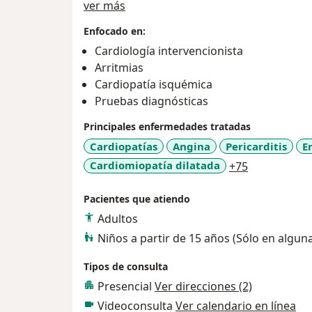
Sobre mí
de vida.
ver más
Enfocado en:
Cuento con una variedad de servicios espec
Cardiología intervencionista
necesidades cardiovasculares. Realizo eval
Arritmias
precisos y establezco planes de tratamien
Cardiopatía isquémica
corazón, como enfermedad coronaria, insufi
Pruebas diagnósticas
sus principales factores de riesgo como hipe
triglicéridos altos, diabetes mellitus y sobr
Principales enfermedades tratadas
Cardiopatías
Angina
Pericarditis
E
Si están buscando un cardiólogo interven
a11y_sr_mor
Cardiomiopatía dilatada
+75
bienestar, los invito a agendar una cita en
García. Juntos, podemos trabajar en el cu
Pacientes que atiendo
cardiovasculares, y así mejorar su calidad d
Adultos
nuestra prioridad!
Niños a partir de 15 años (Sólo en algun
Tipos de consulta
Presencial
Ver direcciones (2)
Videoconsulta
Ver calendario en línea