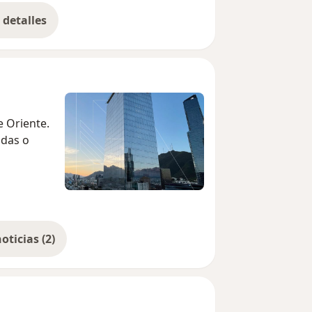
detalles
bre la experiencia
e Oriente.
adas o
Mostrar más noticias (2)