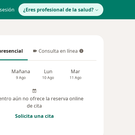
 sesión
¿Eres profesional de la salud?
presencial
Consulta en línea
resencial
Consulta en línea
Mañana
Lun
Mar
Mié
Jue
9 Ago
10 Ago
11 Ago
12 Ago
13 Ag
entro aún no ofrece la reserva online
de cita
Solicita una cita