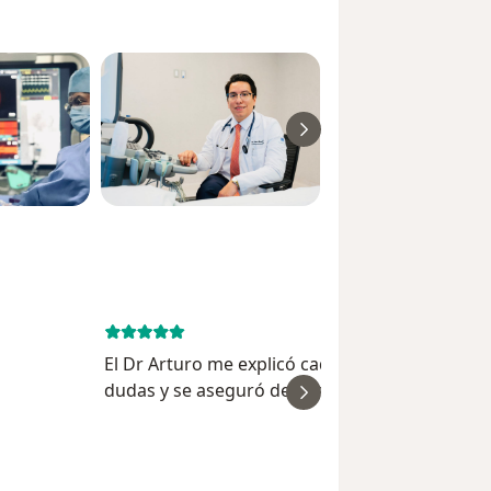
July 29, 
El Dr Arturo me explicó cada detalle de mis
dudas y se aseguró de personalizar la consulta
ver
ofrecer diversas alternativas. Muy recomenda
Yanira Ga