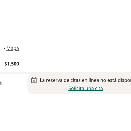
ol. Obispado, Monterrey
•
Mapa
$1,500
La reserva de citas en línea no está dispo
a
Solicita una cita