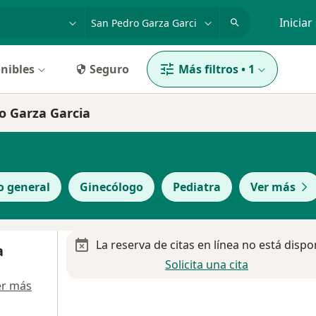
dad, enfermedad o nombre
p. ej. Guadalajara
Iniciar
nibles
Seguro
Más filtros
•
1
ro Garza Garcia
o general
Ginecólogo
Pediatra
Ver más
La reserva de citas en línea no está dispo
a
Solicita una cita
er más