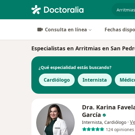
especiali
Consulta en línea
Fechas dispo
Especialistas en Arritmias en San Ped
¿Qué especialidad estás buscando?
Cardiólogo
Internista
Médic
Dra. Karina Favel
García
·
V
Internista, Cardiólogo
124 opiniones