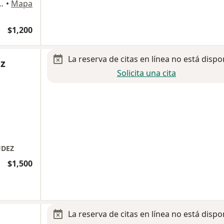
ostilla 2277, Monterrey
•
Mapa
$1,200
La reserva de citas en línea no está dispo
ez
Solicita una cita
UDEZ
$1,500
La reserva de citas en línea no está dispo