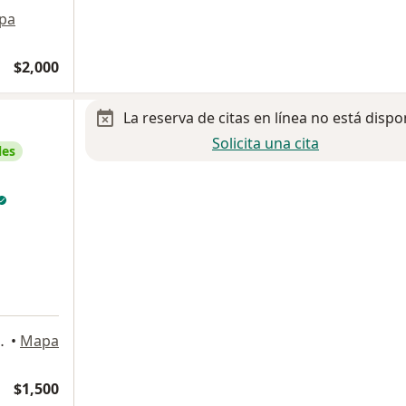
pa
$2,000
La reserva de citas en línea no está dispo
Solicita una cita
les
80, Interior 107 Obispado., Monterrey
•
Mapa
$1,500