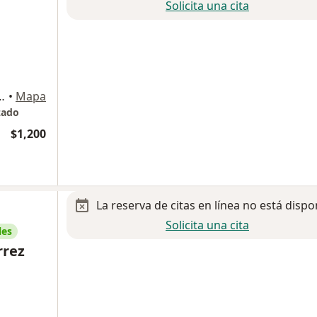
Solicita una cita
ostilla 2703, Monterrey
•
Mapa
zado
$1,200
La reserva de citas en línea no está dispo
Solicita una cita
les
rrez