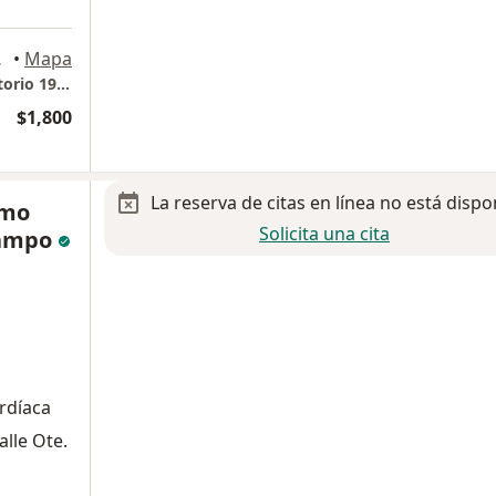
a Garcia
•
Mapa
HOSPITAL ANGELES VALLE ORIENTE, Consultorio 1901
$1,800
La reserva de citas en línea no está dispo
rmo
Solicita una cita
Campo
ardíaca
alle Ote.