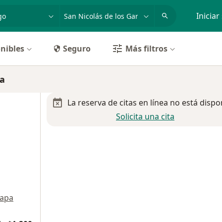
dad, enfermedad o nombre
p. ej. Guadalajara
Iniciar
nibles
Seguro
Más filtros
za
La reserva de citas en línea no está dispo
Solicita una cita
apa