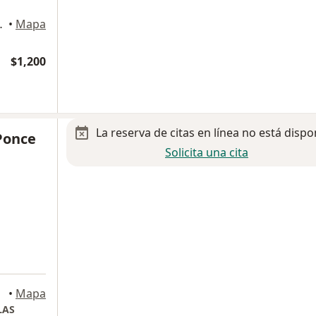
lás de los Garza
•
Mapa
$1,200
La reserva de citas en línea no está dispo
Ponce
Solicita una cita
•
Mapa
LAS