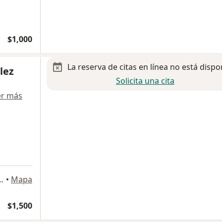
$1,000
La reserva de citas en línea no está dispo
lez
Solicita una cita
er más
alle, San Pedro Garza Garcia, Monterrey
•
Mapa
$1,500