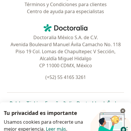
Términos y Condiciones para clientes
Centro de ayuda para especialistas
Contacto
Doctoralia - Página de inicio
Doctoralia México S.A. de C.V.
Avenida Boulevard Manuel Ávila Camacho No. 118
Piso 19 Col. Lomas de Chapultepec V Sección,
Alcaldía Miguel Hidalgo
CP 11000 CDMX, México
(+52) 55 4165 3261
se abre en una nueva pestaña
se abre en una nueva pestaña
se abre en una nueva pestaña
se abre en una nueva pes
se abre en 
se a
Polska
,
Türkiye
,
España
,
Italia
,
Deutschland
,
Česko
,
se abre en una nueva pestaña
se abre en una nueva pestaña
se abre en una nueva pestaña
se abre en una nueva p
se abre en 
se abr
Portugal
,
México
,
Chile
,
Brasil
,
Argentina
,
Perú
,
Tu privacidad es importante
se abre en una nueva pe
Colombia
Usamos cookies para ofrecerte una
mejor experiencia.
www.doctoralia.com.mx © 2026 - Encuentra tu
Leer más
.