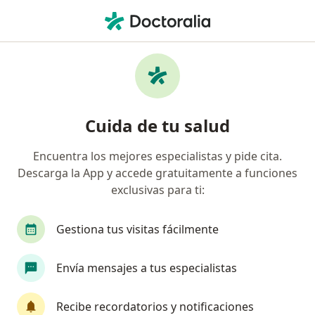
Men
Ateroesclerosis • Santiago de Querétaro, Querétaro
Filtros
• 1
Seguro
Mapa
Especialistas en Ateroesclerosis en Santiago
Cuida de tu salud
de Querétaro
Encuentra los mejores especialistas y pide cita.
Descarga la App y accede gratuitamente a funciones
¿Qué especialidad estás buscando?
exclusivas para ti:
Cardiólogo
Angiólogo
Cirujano general
Gestiona tus visitas fácilmente
Envía mensajes a tus especialistas
Recibe recordatorios y notificaciones