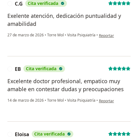
C.G
Cita verificada
C
Exelente atención, dedicación puntualidad y
amabilidad
en opinión del usuario
27 de marzo de 2026
•
Torre Mol
•
Visita Psiquiatría
•
Reportar
EB
Cita verificada
E
Excelente doctor profesional, empatico muy
amable en contestar dudas y preocupaciones
en opinión del usuario
14 de marzo de 2026
•
Torre Mol
•
Visita Psiquiatría
•
Reportar
Eloisa
Cita verificada
E