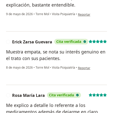
explicación, bastante entendible.
en opinión del usuario O
9 de mayo de 2026
•
Torre Mol
•
Visita Psiquiatría
•
Reportar
Erick Zarsa Guevara
Cita verificada
E
Muestra empata, se nota su interés genuino en
el trato con sus pacientes.
en opinión del usuario E
8 de mayo de 2026
•
Torre Mol
•
Visita Psiquiatría
•
Reportar
Rosa María Lara
Cita verificada
R
Me explico a detalle lo referente a los
medicamentos además de dejarme en claro