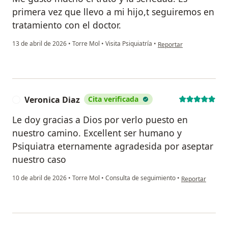
primera vez que llevo a mi hijo,t seguiremos en
tratamiento con el doctor.
en opinión del usuario Ka
13 de abril de 2026
•
Torre Mol
•
Visita Psiquiatría
•
Reportar
Veronica Diaz
Cita verificada
V
Le doy gracias a Dios por verlo puesto en
nuestro camino. Excellent ser humano y
Psiquiatra eternamente agradesida por aseptar
nuestro caso
en opinión del u
10 de abril de 2026
•
Torre Mol
•
Consulta de seguimiento
•
Reportar