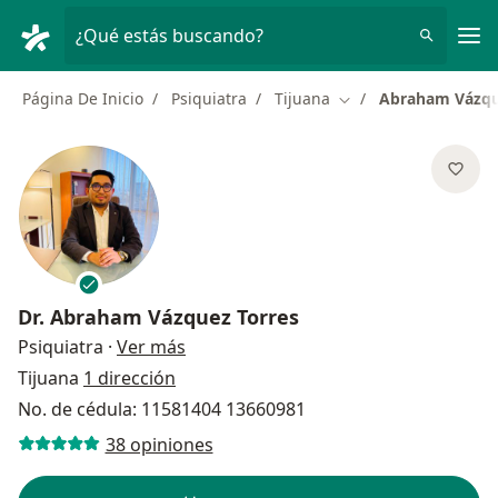
Men
¿Qué estás buscando?
Página De Inicio
Psiquiatra
Tijuana
Abraham Vázqu
Cambiar de ciudad
Dr.
Abraham Vázquez Torres
sobre las especializaciones
Psiquiatra
·
Ver más
Tijuana
1 dirección
No. de cédula: 11581404 13660981
38 opiniones