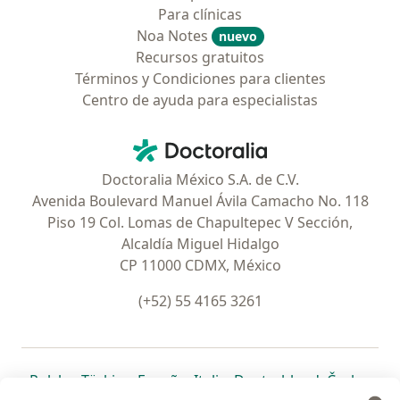
Para clínicas
Noa Notes
nuevo
Recursos gratuitos
Términos y Condiciones para clientes
Centro de ayuda para especialistas
Contacto
Doctoralia - Página de inicio
Doctoralia México S.A. de C.V.
Avenida Boulevard Manuel Ávila Camacho No. 118
Piso 19 Col. Lomas de Chapultepec V Sección,
Alcaldía Miguel Hidalgo
CP 11000 CDMX, México
(+52) 55 4165 3261
se abre en una nueva pestaña
se abre en una nueva pestaña
se abre en una nueva pestaña
se abre en una nueva pes
se abre en 
se a
Polska
,
Türkiye
,
España
,
Italia
,
Deutschland
,
Česko
,