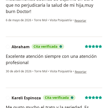
que no perjudicaría la salud de mi hija,muy
burn Doctor!
en opinión del usuario R
6 de mayo de 2026
•
Torre Mol
•
Visita Psiquiatría
•
Reportar
Abraham
Cita verificada
A
Excelente atención siempre con una atención
profesional
en opinión del usuario 
30 de abril de 2026
•
Torre Mol
•
Visita Psiquiatría
•
Reportar
Kareli Espinoza
Cita verificada
K
Me gusto mucho el trato y la seriedad. Es