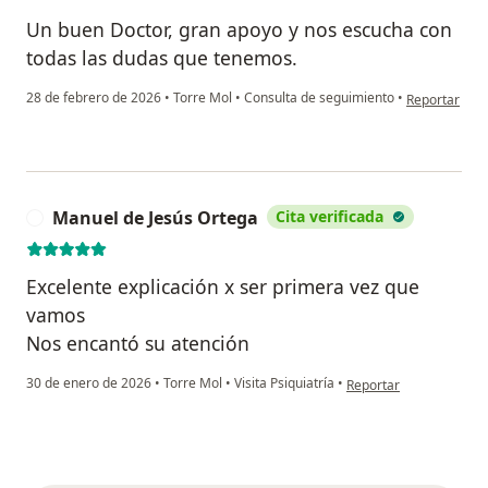
Un buen Doctor, gran apoyo y nos escucha con
todas las dudas que tenemos.
en opinión de
28 de febrero de 2026
•
Torre Mol
•
Consulta de seguimiento
•
Reportar
Manuel de Jesús Ortega
Cita verificada
M
Excelente explicación x ser primera vez que
vamos
Nos encantó su atención
en opinión del usuario
30 de enero de 2026
•
Torre Mol
•
Visita Psiquiatría
•
Reportar