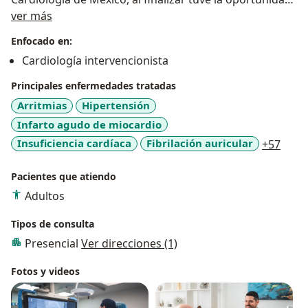
Sobre mí
de formarme como Cardiólogo Intervencionista en
ver más
Santiago de Compostela, España, durante 2 años, en
Enfocado en:
esta última estancia adquirí experiencia en realizar
Cardiología intervencionista
cateterismos cardíacos, intervenciones coronarias y
tratar enfermedades valvulares sin cirugía.
Principales enfermedades tratadas
Arritmias
Hipertensión
Infarto agudo de miocardio
a11y
Insuficiencia cardíaca
Fibrilación auricular
+57
Pacientes que atiendo
Adultos
Tipos de consulta
Presencial
Ver direcciones (1)
Fotos y videos