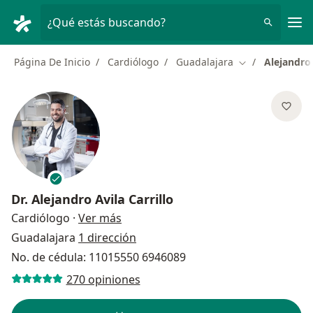
Men
¿Qué estás buscando?
Página De Inicio
Cardiólogo
Guadalajara
Alejandro 
Cambiar de ciu
Dr.
Alejandro Avila Carrillo
sobre las especializaciones
Cardiólogo
·
Ver más
Guadalajara
1 dirección
No. de cédula: 11015550 6946089
270 opiniones