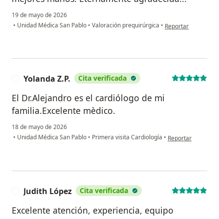
19 de mayo de 2026
en opinión del us
•
Unidad Médica San Pablo
•
Valoración prequirúrgica
•
Reportar
Yolanda Z.P.
Cita verificada
Y
El Dr.Alejandro es el cardiólogo de mi
familia.Excelente mèdico.
18 de mayo de 2026
en opinión del usua
•
Unidad Médica San Pablo
•
Primera visita Cardiología
•
Reportar
Judith López
Cita verificada
J
Excelente atención, experiencia, equipo