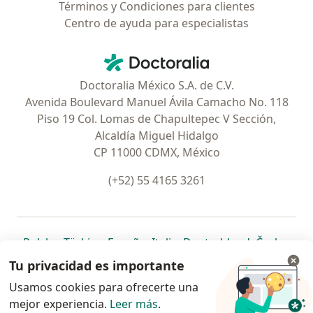
Términos y Condiciones para clientes
Centro de ayuda para especialistas
Contacto
Doctoralia - Página de inicio
Doctoralia México S.A. de C.V.
Avenida Boulevard Manuel Ávila Camacho No. 118
Piso 19 Col. Lomas de Chapultepec V Sección,
Alcaldía Miguel Hidalgo
CP 11000 CDMX, México
(+52) 55 4165 3261
se abre en una nueva pestaña
se abre en una nueva pestaña
se abre en una nueva pestaña
se abre en una nueva pes
se abre en 
se a
Polska
,
Türkiye
,
España
,
Italia
,
Deutschland
,
Česko
,
se abre en una nueva pestaña
se abre en una nueva pestaña
se abre en una nueva pestaña
se abre en una nueva p
se abre en 
se abr
Portugal
,
México
,
Chile
,
Brasil
,
Argentina
,
Perú
,
Tu privacidad es importante
se abre en una nueva pe
Colombia
Usamos cookies para ofrecerte una
mejor experiencia.
www.doctoralia.com.mx © 2026 - Encuentra tu
Leer más
.