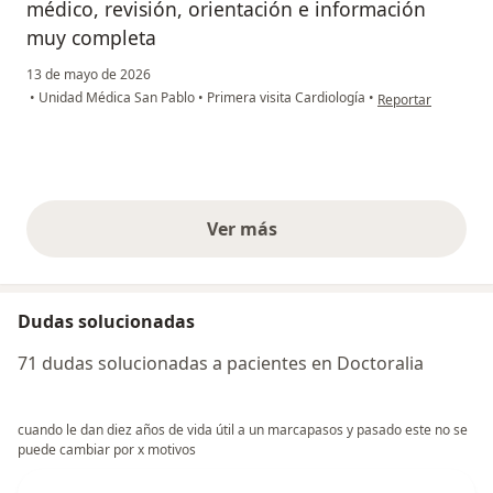
médico, revisión, orientación e información
muy completa
13 de mayo de 2026
en opinión del usua
•
Unidad Médica San Pablo
•
Primera visita Cardiología
•
Reportar
Ver más
opiniones anteriores
Dudas solucionadas
71 dudas solucionadas a pacientes en Doctoralia
cuando le dan diez años de vida útil a un marcapasos y pasado este no se
puede cambiar por x motivos