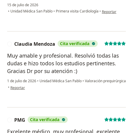
15 de julio de 2026
en opinión del us
•
Unidad Médica San Pablo
•
Primera visita Cardiología
•
Reportar
Claudia Mendoza
Cita verificada
C
Muy amable y profesional. Resolvió todas las
dudas e hizo todos los estudios pertinentes.
Gracias Dr por su atención :)
1 de julio de 2026
•
Unidad Médica San Pablo
•
Valoración prequirúrgica
en opinión del usuario Claudia Mendoza
•
Reportar
PMG
Cita verificada
P
Excelente médico, muy profesional, excelente