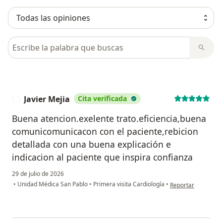
Busca en opiniones
Javier Mejia
Cita verificada
J
Buena atencion.exelente trato.eficiencia,buena
comunicomunicacon con el paciente,rebicion
detallada con una buena explicación e
indicacion al paciente que inspira confianza
29 de julio de 2026
en opinión del usua
•
Unidad Médica San Pablo
•
Primera visita Cardiología
•
Reportar