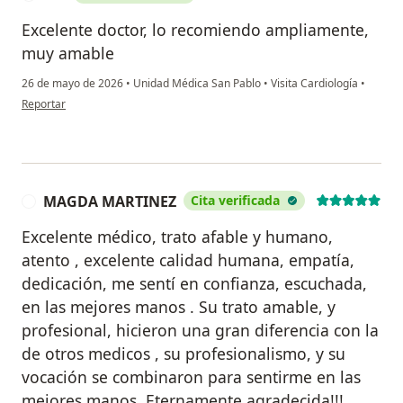
Excelente doctor, lo recomiendo ampliamente,
muy amable
26 de mayo de 2026
•
Unidad Médica San Pablo
•
Visita Cardiología
•
en opinión del usuario MR
Reportar
MAGDA MARTINEZ
Cita verificada
M
Excelente médico, trato afable y humano,
atento , excelente calidad humana, empatía,
dedicación, me sentí en confianza, escuchada,
en las mejores manos . Su trato amable, y
profesional, hicieron una gran diferencia con la
de otros medicos , su profesionalismo, y su
vocación se combinaron para sentirme en las
mejores manos. Eternamente agradecida!!!