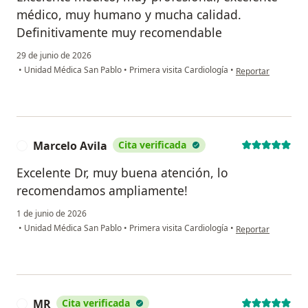
médico, muy humano y mucha calidad.
Definitivamente muy recomendable
29 de junio de 2026
en opinión del usu
•
Unidad Médica San Pablo
•
Primera visita Cardiología
•
Reportar
Marcelo Avila
Cita verificada
M
Excelente Dr, muy buena atención, lo
recomendamos ampliamente!
1 de junio de 2026
en opinión del usu
•
Unidad Médica San Pablo
•
Primera visita Cardiología
•
Reportar
MR
Cita verificada
M