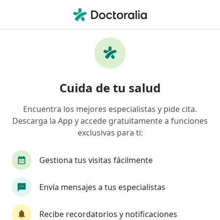
Men
Estenosis Aórtica • Guadalajara, Jalisco
Filtros
• 1
Seguro
Mapa
Especialistas en Estenosis aórtica en
Cuida de tu salud
Guadalajara
Encuentra los mejores especialistas y pide cita.
Descarga la App y accede gratuitamente a funciones
¿Qué especialidad estás buscando?
exclusivas para ti:
Cardiólogo
Internista
Médico general
Gestiona tus visitas fácilmente
Envía mensajes a tus especialistas
Recibe recordatorios y notificaciones