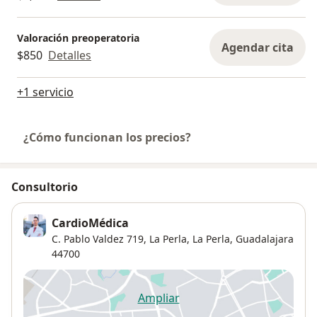
Valoración preoperatoria
Agendar cita
$850
Detalles
+1 servicio
¿Cómo funcionan los precios?
Consultorio
CardioMédica
C. Pablo Valdez 719, La Perla,
La Perla
,
Guadalajara
44700
Ampliar
se abre en una nueva pestañ