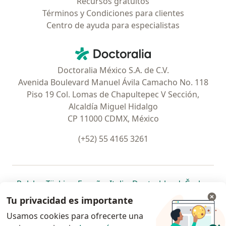
Recursos gratuitos
Términos y Condiciones para clientes
Centro de ayuda para especialistas
Contacto
Doctoralia - Página de inicio
Doctoralia México S.A. de C.V.
Avenida Boulevard Manuel Ávila Camacho No. 118
Piso 19 Col. Lomas de Chapultepec V Sección,
Alcaldía Miguel Hidalgo
CP 11000 CDMX, México
(+52) 55 4165 3261
se abre en una nueva pestaña
se abre en una nueva pestaña
se abre en una nueva pestaña
se abre en una nueva pes
se abre en 
se a
Polska
,
Türkiye
,
España
,
Italia
,
Deutschland
,
Česko
,
se abre en una nueva pestaña
se abre en una nueva pestaña
se abre en una nueva pestaña
se abre en una nueva p
se abre en 
se abr
Portugal
,
México
,
Chile
,
Brasil
,
Argentina
,
Perú
,
Tu privacidad es importante
se abre en una nueva pe
Colombia
Usamos cookies para ofrecerte una