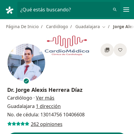
Men
¿Qué estás buscando?
Página De Inicio
Cardiólogo
Guadalajara
Jorge Alex
Cambiar de ciu
Dr.
Jorge Alexis Herrera Díaz
sobre las especializaciones
Cardiólogo
·
Ver más
Guadalajara
1 dirección
No. de cédula: 13014756 10406608
262 opiniones