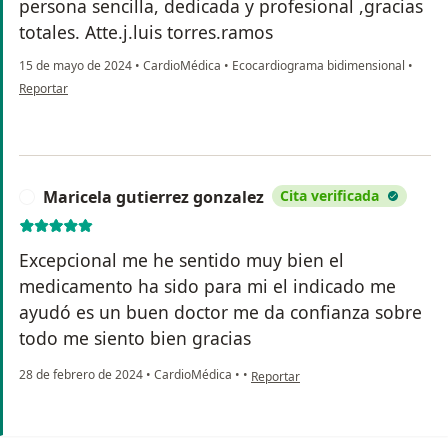
persona sencilla, dedicada y profesional ,gracias
totales. Atte.j.luis torres.ramos
15 de mayo de 2024
•
CardioMédica
•
Ecocardiograma bidimensional
•
en opinión del usuario José Luis torres ramos
Reportar
Maricela gutierrez gonzalez
Cita verificada
M
Excepcional me he sentido muy bien el
medicamento ha sido para mi el indicado me
ayudó es un buen doctor me da confianza sobre
todo me siento bien gracias
en opinión del usuario Maricela gut
28 de febrero de 2024
•
CardioMédica
•
•
Reportar