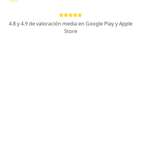
Hidalgo 7, Tala
•
Mapa
Consulta Privada
Visita Cardiología
$800
4.8 y 4.9 de valoración media en Google Play y Apple
Este especialista no ofrece reserva de cita en línea en esta dirección.
Store
Solicita una cita
Especialistas disponibles
Estos especialistas se encuentran fuera de Tala,
Jalisco, en zonas cercanas a tu búsqueda