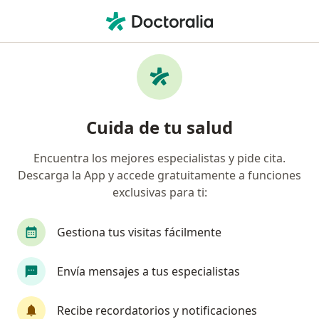
Men
Cardiólogo • Tala, Jalisco
Filtros
Mapa
Cardiólogos en Tala
Cuida de tu salud
Encuentra los mejores especialistas y pide cita.
Descarga la App y accede gratuitamente a funciones
exclusivas para ti:
Gestiona tus visitas fácilmente
Dr. Salvador Sarabia Pulido
Envía mensajes a tus especialistas
·
Ver más
Cardiólogo
85 opiniones
Recibe recordatorios y notificaciones