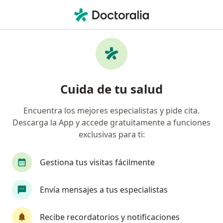
Men
Cardiólogo • Iztapalapa, CDMX
Filtros
Seguro
Mapa
Cardiólogos en Iztapalapa
Cuida de tu salud
Encuentra los mejores especialistas y pide cita.
Descarga la App y accede gratuitamente a funciones
exclusivas para ti:
Gestiona tus visitas fácilmente
Destacado
Envía mensajes a tus especialistas
Dr. Kevin Alexis Fierros Chablé
·
Ver más
Cardiólogo
Recibe recordatorios y notificaciones
27 opiniones