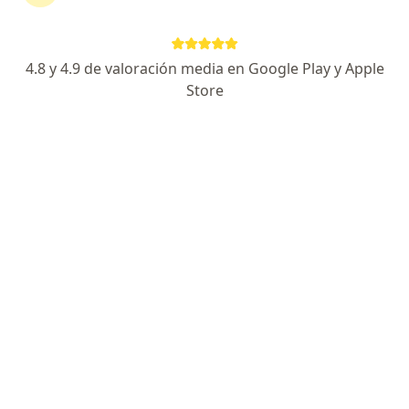
Calz. de la Viga 1174, Iztapalapa
•
Mapa
Consultorio Hospital Mac La Viga
4.8 y 4.9 de valoración media en Google Play y Apple
Primera visita Cardiología
$1,600
Store
Este especialista no ofrece reserva de cita en línea en esta dirección.
Solicita una cita
Destacado
Dr. Jorge García Bonilla
·
Ver más
Cardiólogo