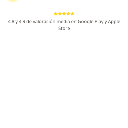
Alta especialidad en electrofisiología cardiaca
Primer lugar en cardiología CMNO/UDG
Valorado por trato personalizado y humano
4.8 y 4.9 de valoración media en Google Play y Apple
Especialista de confianza
Store
Dirección
En línea
Emilio Acevedo 2416A, Guadalajara
•
Mapa
CardiCare Jalisco
Consulta en línea
desde $700
Este especialista no ofrece reserva de cita en línea en esta dirección.
Solicita una cita