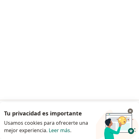
Solicita una cita
Amber Lynn Barajas
Cardiólogo
Marruecos 1226Col. Beatriz Hernandez, Guadalajara
•
Mapa
Este especialista no ofrece reserva de cita en línea en esta dirección.
Tu privacidad es importante
Ir a la app
Usamos cookies para ofrecerte una
Solicita una cita
mejor experiencia.
Leer más
.
Continuar en el navegador