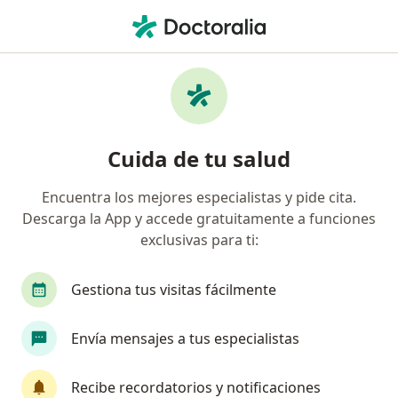
Men
Cardiólogo • Tonalá, Jalisco
Filtros
Seguro
Mapa
Cardiólogos en Tonalá
Cuida de tu salud
Encuentra los mejores especialistas y pide cita.
Descarga la App y accede gratuitamente a funciones
exclusivas para ti:
Gestiona tus visitas fácilmente
Dr. Victor Arturo Lopez Moreno
Envía mensajes a tus especialistas
·
Ver más
Cardiólogo
1453 opiniones
Recibe recordatorios y notificaciones